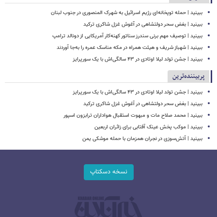
ببینید | حمله توپخانه‌ای رژیم اسرائیل به شهرک المنصوری در جنوب لبنان
ببینید | بغض سحر دولتشاهی در آغوش غزل شاکری ترکید
ببینید | توصیف مهم برنی سندرز سناتور کهنه‌کار آمریکایی از دونالد ترامپ
ببینید | شهباز شریف و هیئت همراه در مکه مناسک عمره را به‌جا آوردند
ببینید | جشن تولد لیلا اوتادی در ۴۳ سالگی‌اش با یک سورپرایز
پربیننده‌ترین
ببینید | جشن تولد لیلا اوتادی در ۴۳ سالگی‌اش با یک سورپرایز
ببینید | بغض سحر دولتشاهی در آغوش غزل شاکری ترکید
ببینید | محمد صلاح مات و مبهوت استقبال هواداران ترابزون اسپور
ببینید | موکب پخش عینک آفتابی برای زائران اربعین
ببینید | آتش‌سوزی در نجران همزمان با حمله موشکی یمن
نسخه دسکتاپ