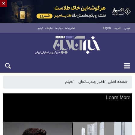
×
فارسی
العربية
English
تماس با ما
درباره ما
تبلیغات
آرشیو
جمعه ۱۶ مرداد ۱۴۰۵
صفحه اصلی
اخبار چندرسانه‌ای
فیلم