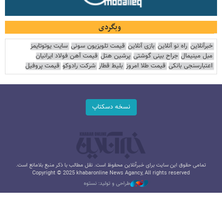
وبگردی
خبرآنلاین
راه نو آنلاین
بازی آنلاین
قیمت تلویزیون سونی
سایت یوتوتایمز
مبل مینیمال
جراح بینی گوشتی
پرشین هتل
قیمت آهن فولاد ایرانیان
اعتبارسنجی بانکی
قیمت طلا امروز
بلیط قطار
شرکت رادوکو
قیمت پروفیل
نسخه دسکتاپ
تمامی حقوق این سایت برای خبرآنلاین محفوظ است. نقل مطالب با ذکر منبع بلامانع است.
Copyright © 2025 khabaronline News Agancy, All rights reserved
طراحی و تولید: نستوه