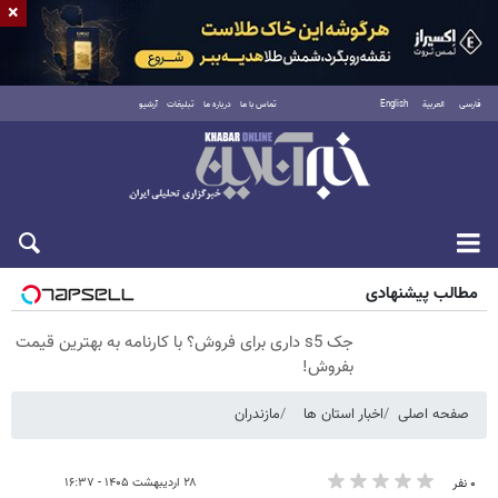
×
فارسی
العربية
English
تماس با ما
درباره ما
تبلیغات
آرشیو
پنجشنبه ۱۵ مرداد ۱۴۰۵
مطالب پیشنهادی
جک s5 داری برای فروش؟ با کارنامه به بهترین قیمت
بفروش!
صفحه اصلی
اخبار استان ها
مازندران
۲۸ اردیبهشت ۱۴۰۵ - ۱۶:۳۷
۰ نفر