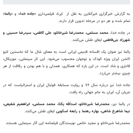
به گزارش خبرگزاری خبرآنلاین به نقل از ایرنا، فیلمبرداری «
جاده خدا
» و «
یالما
»
تمام شده و هر دو در مرحله تدوین قرار دارند.
در جاده خدا،
محمد مسلمی، محمدرضا شیرخانلو، علی کاظمی، سیدرضا حسینی و
شهرزاد بنی‌فاطمی
ایفای نقش می‌کنند.
یالما نیز عنوان یک افسانه قدیمی ایرانی است به معنای شال ما که نخستین لایو
اکشن ایران ویژه کودک و نوجوان محسوب می‌شود. این اثر سینمایی، موزیکال،
فانتزی و شاد است. در این باره که همکاری، همدلی و با هم بودن و رفاقت از هر
چیزی بیشتر می‌ارزد.
جاده خدا نیز درباره سال ۷۶ و روایت مسابقه فوتبال ایران و استرالیاست که در
جریان آن، ایران به جام جهانی راه یافت.
در یالما نیز،
محمدرضا شیرخانلو، اسدالله یکتا، محمد مسلمی، ابراهعیم شفیعی،
نیما شاهرخ شاهی، بهاره رهنما
و
رابعه اسکویی
ایفای نقش می‌کنند.
محمدرضا شیرخانلو و مجید حاتمی نویسندگان فیلمنامه این آثار سینمایی هستند.