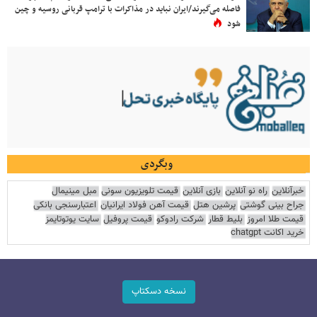
فاصله می‌گیرند/ایران نباید در مذاکرات با ترامپ قربانی روسیه و چین
شود
وبگردی
خبرآنلاین
راه نو آنلاین
بازی آنلاین
قیمت تلویزیون سونی
مبل مینیمال
جراح بینی گوشتی
پرشین هتل
قیمت آهن فولاد ایرانیان
اعتبارسنجی بانکی
قیمت طلا امروز
بلیط قطار
شرکت رادوکو
قیمت پروفیل
سایت یوتوتایمز
خرید اکانت chatgpt
نسخه دسکتاپ