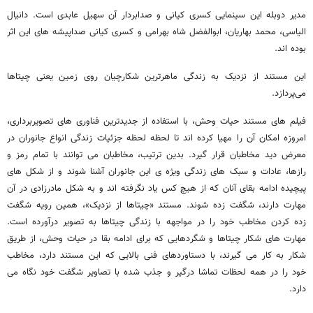
مدیر دوبله این سینمایی کسری کیانی و صدابردار آن سهیل عابدی است. دانیال
الیاسی، محمد بهاریان، ابوالفضل شاه بهرامی و کسری کیانی صداپیشه های این اثر
بوده اند.
این مستند از نزدیک به زندگی ماهرترین شکارچیان روی زمین یعنی چیتاها
می‌پردازد.
فیلم های مستند حیات وحش، با استفاده از جدیدترین فناوری های تصویربرداری،
امروزه امکان آن را مهیا کرده اند تا لحظه لحظه جزئیات زندگی انواع جانوران در
معرض دید مخاطبان قرار گیرد. بدین ترتیب، مخاطبان می توانند با تمام رمز و
رازها، عادات و سبک های زندگی ویژه ی این جانوران آشنا شوند و از شکل های
پیچیده ادامه بقای آنان که از هیچ کس یاد نگرفته اند و به شکل مادرزادی در آن
مهارت دارند، شگفت زده شوند. مستند «چیتاها از نزدیک»، همین رویه شگفت
زده کردن مخاطب خود را در مواجهه با زندگی چیتاها به تصویر درآورده است.
مهارت های شکار چیتاها و شگردهایی که برای ادامه بقا در حیات وحش، از طریق
شکار به کار می گیرند، با دستاوردهای فنی بالایی که این مستند دارد، مخاطب
خود را در همه لحظات تماشا درگیر و جذب شده با تصاویر شگفت خود نگاه می
دارد.