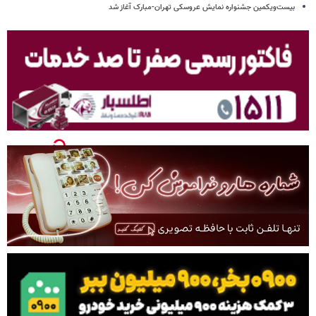
بیست‌ویکمین جشنواره نمایش عروسکی تهران-مبارک آغاز شد