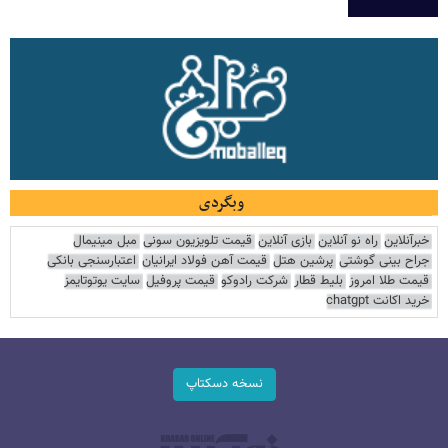
وبگردی
خبرآنلاین
راه نو آنلاین
بازی آنلاین
قیمت تلویزیون سونی
مبل مینیمال
جراح بینی گوشتی
پرشین هتل
قیمت آهن فولاد ایرانیان
اعتبارسنجی بانکی
قیمت طلا امروز
بلیط قطار
شرکت رادوکو
قیمت پروفیل
سایت یوتوتایمز
خرید اکانت chatgpt
نسخه دسکتاپ