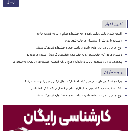
ارسال
آخرین اخبار
اضافه شدن بخش دانش‌آموزی به جشنواره فیلم «آب به قیمت جان»
«آسباد» با روایتی از سیستان در قاب تلویزیون
زوج ایرانی با «از یاد رفته» نامزد دریافت جایزه جشنواره نیویورک شدند
داستان مردی که افغانستان را به فضا برد/ «فضانورد فراموش شده» در لوکارنو
پرده‌برداری از راز شاهکار نایاب ون‌گوگ / کوچ بزرگ گنجینه افسانه‌ای «پرلمن» به نیویورک
پربیننده‌ترین
چرا خوانندگان رمان پرفروش "بامداد خمار" سریال نرگس آبیار را دوست ندارند؟
نقش متفاوت مونیکا بلوچی در لوکارنو؛ مادری گرفتار در یک نقش اجتماعی
زوج ایرانی با «از یاد رفته» نامزد دریافت جایزه جشنواره نیویورک شدند