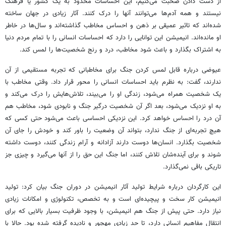
از دست دادن صحبت می‌کنیم، این احساسات محدود به یک کشور یا فرهنگ
نیستند و همه آدم‌ها می‌توانند آنها را درک کنند. آثار زیادی در جهان ساخته
شده‌اند که تاثیر عمیقی بر ذهن و احساس مخاطب گذاشته‌اند و سال‌ها در خاطر
او مانده‌اند. انیمیشن این توانایی را دارد که احساسات انسانی را با تمام مردم دنیا
به اشتراک بگذارد و باعث شود مخاطب، درد و رنج شخصیت‌ها را لمس کند.
عیوضی درباره قابل لمس کردن جنگ برای مخاطبانی که تجربه مستقیمی از آن
ندارند، گفت: به نظرم باید احساسات انسانی را محور قرار داد. وقتی مخاطب با
یک شخصیت همراه می‌شود، زندگی او را می‌بیند، تلاش‌هایش را درک می‌کند و
به او نزدیک می‌شود، بعد اگر آن شخصیت درگیر جنگ و نابودی شود، مخاطب هم
آن درد را احساس خواهد کرد. این نزدیکی احساسی باعث می‌شود حتی کسی که
هیچ تجربه‌ای از جنگ ندارد، بتواند آن وضعیت را باور کند و خودش را جای آن
شخصیت بگذارد. انسان‌ها دوست دارند آزادانه و آرام زندگی کنند، دوست داشته
شوند و برای آینده‌شان تلاش کنند، اما جنگ این حق را از آنها می‌گیرد و چیزی جز
تاریکی باقی نمی‌گذارد.
این کارگردان درباره شرایط تولید آثار انیمیشن در دوران جنگ بیان کرد: تولید
انیمیشن کار سخت و پیچیده‌ای است و به تخصص، تکنولوژی و امکانات زیادی
نیاز دارد. حتی پیش از جنگ هم انیمیشن، با وجود ظرفیت بسیار بالایی که برای
انتقال مفاهیم انسانی دارد، تا حد زیادی مهجور و نادیده گرفته شده بود. حالا با