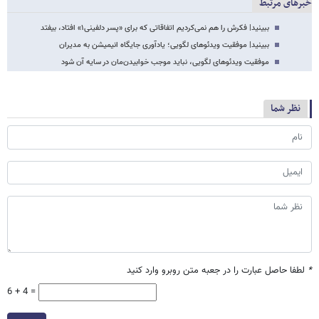
خبرهای مرتبط
ببینید| فکرش را هم نمی‌کردیم اتفاقاتی که برای «پسر دلفینی۱» افتاد، بیفتد
ببینید| موفقیت ویدئوهای لگویی؛ یادآوری جایگاه انیمیشن‌ به مدیران
موفقیت ویدئوهای لگویی، نباید موجب خوابیدن‌مان در سایه آن شود
نظر شما
*
لطفا حاصل عبارت را در جعبه متن روبرو وارد کنید
6 + 4 =