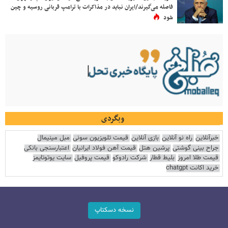
فاصله می‌گیرند/ایران نباید در مذاکرات با ترامپ قربانی روسیه و چین
شود
وبگردی
خبرآنلاین
راه نو آنلاین
بازی آنلاین
قیمت تلویزیون سونی
مبل مینیمال
جراح بینی گوشتی
پرشین هتل
قیمت آهن فولاد ایرانیان
اعتبارسنجی بانکی
قیمت طلا امروز
بلیط قطار
شرکت رادوکو
قیمت پروفیل
سایت یوتوتایمز
خرید اکانت chatgpt
نسخه دسکتاپ