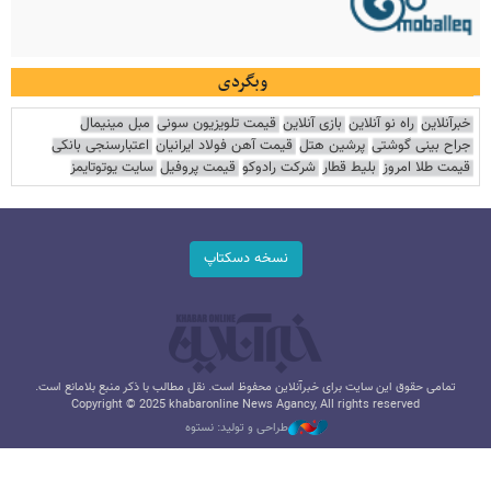
وبگردی
خبرآنلاین
راه نو آنلاین
بازی آنلاین
قیمت تلویزیون سونی
مبل مینیمال
جراح بینی گوشتی
پرشین هتل
قیمت آهن فولاد ایرانیان
اعتبارسنجی بانکی
قیمت طلا امروز
بلیط قطار
شرکت رادوکو
قیمت پروفیل
سایت یوتوتایمز
نسخه دسکتاپ
تمامی حقوق این سایت برای خبرآنلاین محفوظ است. نقل مطالب با ذکر منبع بلامانع است.
Copyright © 2025 khabaronline News Agancy, All rights reserved
طراحی و تولید: نستوه