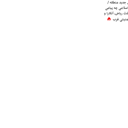
 جدید منطقه /
اسلامی چه پیامی
لث ریاض، آنکارا و
 امنیتی غرب