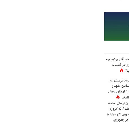
برنگار بودید چه
ور در نشست
د؟
یه، عربستان و
لمان، شهباز
ز امضای پیمان
ندند
ان ارسال اسلحه
شد / تد کروز:
روی کار بیاید یا
جز جمهوری