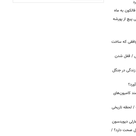
د
الکون به ماه
 وقتی پیچ از پورشه
توافقی که ساخت
ی / قفل شدن
ندگی در جنگل
ورد؟
ند کامیون‌های
/ لحظه تاریخی
ارلی دیویدسون
بین‌الملل صحت دارد؟ /