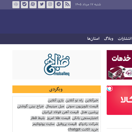
شنبه ۱۷ مرداد ۱۴۰۵
انتشارات
وبلاگ
استان‌ها
وبگردی
خبرآنلاین
راه نو آنلاین
بازی آنلاین
قیمت تلویزیون سونی
مبل مینیمال
جراح بینی گوشتی
پرشین هتل
قیمت آهن فولاد ایرانیان
اعتبارسنجی بانکی
قیمت طلا امروز
بلیط قطار
شرکت رادوکو
قیمت پروفیل
سایت یوتوتایمز
خرید اکانت chatgpt