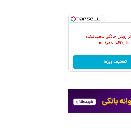
 از روش خانگی سفیدکننده
دان50%تخفیف🔥
تخفیف ویژه!