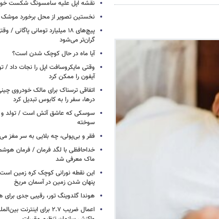
نقشه اپل علیه سامسونگ شکست خور
نخستین تصویر از محل برخورد موشک ف
پیچ‌های ۱۸ میلیارد تومانی پاگانی /
گران‌تر می‌شود
آیا ماه در حال کوچک شدن است؟
وقتی مایکروسافت اپل را نجات داد / 
آیفون را ممکن کرد
اتفاقی ترسناک برای مالک خودروی چین
درها، سفر را به کابوس تبدیل کرد
سوسکی که عاشق آتش است / تولد و ز
سوخته
فقر و بی‌پولی، چه بلایی به سر مغز می‌آ
خداحافظی با لگد فرمان / فرمان هوشم
ماک معرفی شد
این نقطه نورانی کوچک کره زمین است 
پنهان شدن زمین در آسمان مریخ
هوندا گلدوینگ تور، رقیبی جدی برای ه
اعمال ضریب ۲.۷ برای اینترنت 