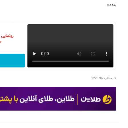
۵۸۵۸
رونمایی
دن
کد مطلب
2220707