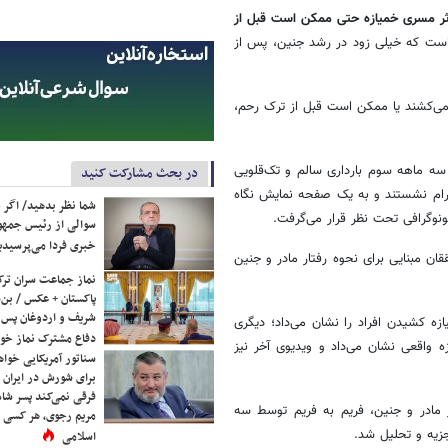
که اثر مسری خمیازه حتی ممکن است قبل از
 است که خیلی زود در رشد جنین، پس از
می‌کشند یا ممکن است قبل از ترک رحم،
. هر زن در سه ماهه سوم بارداری سالم و تک‌قلویی
در بحث مشارکت کنید
یک اتاق آرام نشستند و به یک صفحه نمایش نگاه
شما نظر بدهید/ اگر خ
نوگرافی تحت نظر قرار می‌گرفت.
سوالی از رئیس جمه
خبری فردا می‌پرسیدی
ان مبنایی برای نحوه رفتار مادر و جنین
نماز جماعت سران ترک
پاکستان + عکس / بن‌س
شریف و اردوغان پس ا
 یکی خمیازه کشیدن افراد را نشان می‌داد؛ دیگری
دفاع مشترک نماز خوا
زه واقعی نشان می‌داد و ویدیوی آخر نیز
سناتور آمریکایی خواه
برای شورش در ایران 
فرقی نمی‌کند پسر شاه 
 مادر و جنین، فریم به فریم توسط سه
مریم رجوی، هر کسی 
جزیه و تحلیل شد.
اسلامی