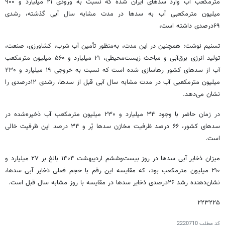
مترمکعب آب وارد سدهای ایران شده که نسبت به ورودی ۲۱ میلیارد و ۹۰۰
میلیون مترمکعبی آب به سدها در مدت مشابه سال آبی گذشته، رشدی
۶۹درصدی داشته است،
تسنیم نوشت: همچنین در این مدت، به‌منظور تأمین آب شرب، کشاورزی، صنعت،
تولید انرژی برق‌آبی و مباحث زیست‌محیطی، ۲۱ میلیارد و ۵۶۰ میلیون مترمکعب
آب از سدهای کشور رهاسازی شده است که نسبت به خروجی ۱۹ میلیارد و ۲۳۰
میلیون مترمکعبی آب در مدت مشابه سال آبی قبل از سدها، رشدی ۱۲درصدی را
نشان می‌دهد.
در زمان حاضر با وجود ۳۴ میلیارد و ۲۳۰ میلیون مترمکعب آب ذخیره‌شده در
سدهای کشور، ۶۶ درصد ظرفیت مخازن سدها پُر و ۳۴ درصد این ظرفیت خالی
است.
میزان ذخایر آبی سدها در روز بیست‌وششم اردیبهشت ۱۴۰۴ بالغ بر ۲۷ میلیارد و
۲۱۰ میلیون مترمکعب بود، که مقایسه این رقم با حجم فعلی ذخایر آبی سدها،
نشان‌دهنده رشد ۲۶درصدی ذخایر سدها در مقایسه با روز مشابه سال قبل است.
۲۲۳۲۲۵
کد مطلب
2220710