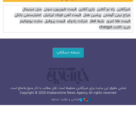
خبرآنلاین
راه نو آنلاین
بازی آنلاین
قیمت تلویزیون سونی
مبل مینیمال
جراح بینی گوشتی
پرشین هتل
قیمت آهن فولاد ایرانیان
اعتبارسنجی بانکی
قیمت طلا امروز
بلیط قطار
شرکت رادوکو
قیمت پروفیل
سایت یوتوتایمز
خرید اکانت chatgpt
نسخه دسکتاپ
تمامی حقوق این سایت برای خبرآنلاین محفوظ است. نقل مطالب با ذکر منبع بلامانع است.
Copyright © 2025 khabaronline News Agancy, All rights reserved
طراحی و تولید: نستوه