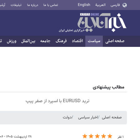
فارسی
العربية
English
تماس با ما
درباره ما
تبلیغات
آرشی
صفحه اصلی
سیاست
اقتصاد
فرهنگ
جامعه
بین‌الملل
ورزش
تا
مطالب پیشنهادی
ترید EURUSD با اسپرد از صفر پیپ
صفحه اصلی
اخبار سیاسی
دولت
۲۸ اردیبهشت ۱۴۰۵ - ۱۲:۰۶
۱ نفر