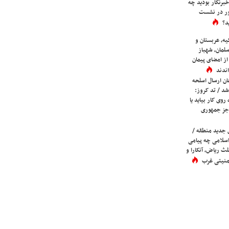
برنگار بودید چه
ور در نشست
د؟
یه، عربستان و
لمان، شهباز
ز امضای پیمان
ندند
ان ارسال اسلحه
شد / تد کروز:
روی کار بیاید یا
جز جمهوری
 جدید منطقه /
اسلامی چه پیامی
لث ریاض، آنکارا و
 امنیتی غرب