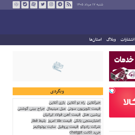
شنبه ۱۷ مرداد ۱۴۰۵
انتشارات
وبلاگ
استان‌ها
وبگردی
خبرآنلاین
راه نو آنلاین
بازی آنلاین
قیمت تلویزیون سونی
مبل مینیمال
جراح بینی گوشتی
پرشین هتل
قیمت آهن فولاد ایرانیان
اعتبارسنجی بانکی
قیمت طلا امروز
بلیط قطار
شرکت رادوکو
قیمت پروفیل
سایت یوتوتایمز
خرید اکانت chatgpt