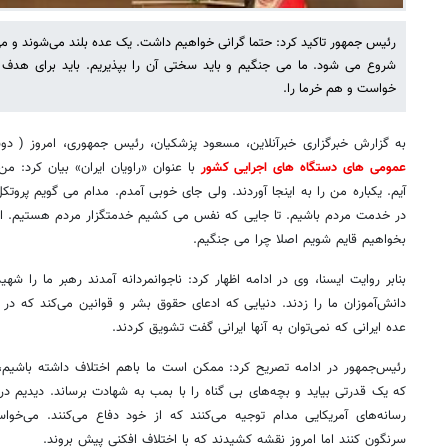
رئیس جمهور تاکید کرد: حتما گرانی خواهیم داشت. یک عده بلند می‌شوند و می‌
شروع می شود. ما می جنگیم و باید سختی آن را بپذیریم. باید برای هدف
خواست و هم خرما را.
به گزارش خبرگزاری خبرآنلاین، مسعود پزشکیان، رئیس جمهوری، امروز ( دوشنبه ۲۸ اردیبه
عمومی های دستگاه های اجرایی کشور
با عنوان «راویان ایران» بیان کرد: م
آیم. یکباره من را به اینجا آوردند. ولی جای خوبی آمدم. مدام‌ می گویم‌ پروتکل
در خدمت مردم باشیم. تا جایی که نفس می کشیم خدمتگزار مردم هستیم. این
بخواهیم قایم شویم اصلا چرا می جنگیم.
بنابر روایت ایسنا، وی در ادامه اظهار کرد: ناجوانمردانه آمدند رهبر ما را شهی
دانش‌آموزان ما را زدند. دنیایی که ادعای حقوق بشر و قوانین می‌کند که در 
عده ایرانی که نمی‌توان به آنها ایرانی گفت تشویق کردند.
رئیس‌جمهور در ادامه تصریح کرد: ممکن است ما باهم‌ اختلاف داشته باشیم، ا
که یک قدرتی بیاید و بچه‌های بی گناه را با بمب به شهادت برساند. دیدیم د
رسانه‌های آمریکایی مدام توجیه می‌کنند که از خود دفاع می‌کنند. می‌خو
سرنگون کنند اما امروز نقشه کشیدند که با اختلاف افکنی پیش بروند.