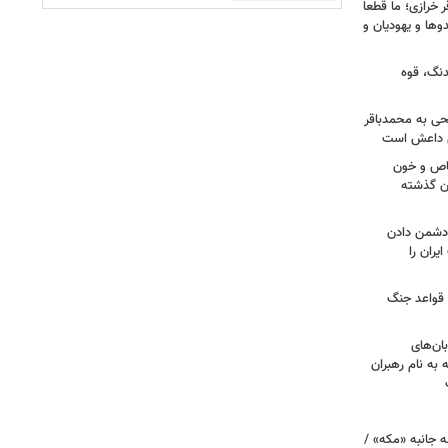
خرازی؛ ما قطعا
وها و یهودیان و
دنگ، قوه
طحی به محمدباقر
ی داعش است
صاص و خون
دن گذشته
ه دشمن دادن
یران را
 قواعد جنگ
بان‌های
به نام رهبران
 جانبه «مکه» /