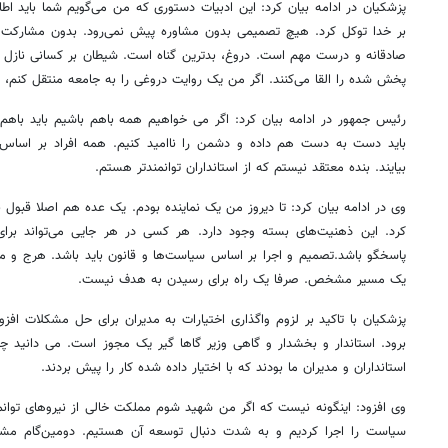
پزشکیان در ادامه بیان کرد: این ادبیات دستوری که من می‌گویم شما باید اطا
بر خدا توکل کرد. هیچ تصمیمی بدون مشاوره پیش نمی‌رود.‌ بدون مشارکت م
صادقانه و درست مهم است. دروغ، بدترین گناه است. شیطان بر کسانی نازل 
پخش شده را القا می‌کنند. اگر من یک روایت دروغی را به جامعه منتقل کنم،
رئیس جمهور در ادامه بیان کرد: اگر می خواهیم همه باهم باشیم باید باهم 
باید دست به دست‌ هم داده و دشمن را ناامید کنیم. همه افراد بر اساس ش
بیایند. بنده معتقد نیستم که از استانداران توانمندتر هستم.
وی در ادامه بیان کرد: تا دیروز من یک نماینده بودم. یک عده هم اصلا قبول 
کرد. این ذهنیت‌های بسته وجود دارد. هر کسی در هر جایی می‌تواند برا
پاسخگو باشد.تصمیم و اجرا بر اساس سیاست‌ها و قانون باید باشد. هرج و 
یک مسیر مشخص. صرفا یک راه برای رسیدن به هدف نیست.
پزشکیان با تاکید بر لزوم واگذاری اختیارات به مدیران برای حل مشکلات افزود:
برود. استاندار و بخشدار و گاهی وزیر گاها گیر یک مجوز است. می دانید 
استانداران و مدیران ما بودند که با اختیار داده شده کار را پیش بردند.
وی افزود: اینگونه نیست که اگر من شهید شوم مملکت خالی از نیروهای توانمن
سیاست را اجرا کردیم و به شدت دنبال توسعه آن هستیم. دومین‌گام م