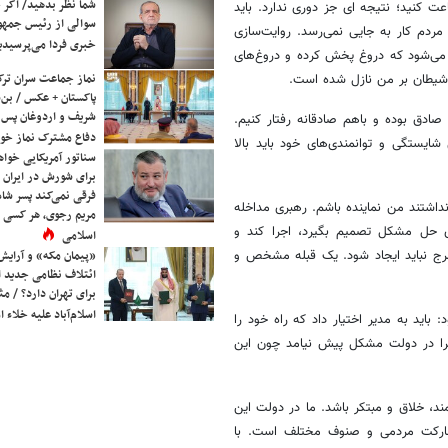
شما نظر بدهید/ اگر خ
عت کنید؛ نتیجه ای جز دوری ندارد. باید
سوالی از رئیس جمه
ردم کار به جایی نمی‌رسد. روایت‌سازی
خبری فردا می‌پرسیدی
می‌شود که دروغ پخش کرده و دروغ‌های
نماز جماعت سران ترک
 شیطان بر من نازل شده است.
پاکستان + عکس / بن‌س
شریف و اردوغان پس ا
صادق بوده و باهم صادقانه رفتار کنیم.
دفاع مشترک نماز خوا
ایستگی و توانمندی‌های خود باید بالا
سناتور آمریکایی خواه
برای شورش در ایران 
فرقی نمی‌کند پسر شاه 
نداشتند من نماینده باشم. رهبری مداخله
مریم رجوی، هر کسی 
ی حل مشکل تصمیم بگیرد، اجرا کند و
اسلامی
مرج نباید ایجاد شود. یک قبله مشخص و
«پیمان مکه» و آرایش
ائتلاف نظامی جدید 
برای تهران دارد؟ / مث
اسلام‌آباد علیه خلاء
 باید به مدیر اختیار داد که راه خود را
چرا در دولت مشکل پیش نیامد چون این
د، خلاق و مبتکر باشد. ما در دولت این
شارکت مردمی و صنوف مختلف است. با