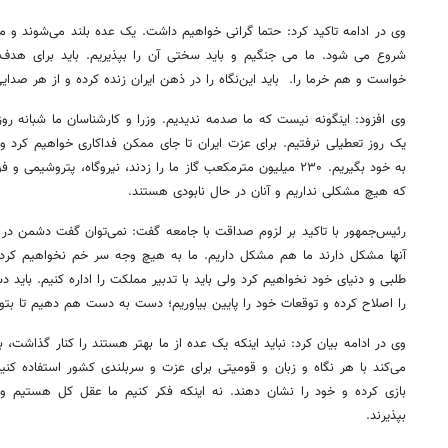
وی در ادامه تاکید کرد: حتما گرانی خواهیم داشت. یک عده بلند می‌شوند و می
شروع می شود. ما می جنگیم و باید سختی آن را بپذیریم. باید برای هدف
خواست و هم خرما را. باید این‌نگاه را در ذهن ایران زنده کرده و از هر صدایی
وی افزود: اینگونه نیست که ما صدمه ندیدیم. وزرا و کارشناسان ما شبانه ر
یک روز تعطیلی نرفتیم. برای عزت ایران تا جای ممکن فداکاری خواهیم کرد و 
به خود بگیریم. ۲۳۰ میلیون مترمکعب گاز ما را زدند، نیروگاه، پتروشیم
که هیچ مشکلی نداریم و آنان در حال نابودی هستند.
رئیس‌جمهور با تاکید بر لزوم صداقت با جامعه گفت: نمی‌توان گفت دشمن در 
آنها مشکل دارند ما هم مشکل داریم. ما به هیچ وجه سر خم نخواهیم کرد.
طلبی و دنیای خود نخواهیم کرد ولی باید با تدبیر مملکت را اداره کنیم. بای
را اصلاح کرده و توقعات خود را پایین بیاوریم؛ دست به دست هم دهیم تا بتوا
وی در ادامه بیان کرد: نباید اینکه یک عده از ما بهتر هستند را کنار گذاشت،
می‌کند با هر نگاه و زبان و قومیتی برای عزت و سربلندی کشور استفاده کنی
بازی کرده و خود را نشان دهند. نه اینکه فکر کنیم ما عقل کل هستیم و 
بپذیرند.