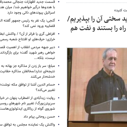
قسمت جدید اظهارات جنجالی محمدباقر 
با هندوها درگیر خواهیم شد/ میان هند
عت کنید»
اسرائیل پیوندهای ذاتی وجود دارد
ید سختی آن را بپذیریم/
گنجی: یک نفر به رئیس جمهور گفته ال
راه را بستند و نفت هم
قضاییه ورود نمی کند؟
افراطی گری یا فراتر از آن؟ / واکنش اب
خرازی: حرف‌های او افتتاح شعبه رسم
دبیر جبهه مردمی انقلاب از اهمیت ق
خواهی رهبر شهید گفت؛ برای بازگردان
نیست، بلکه...
مبلغ: سر باز زدن از مذاکره‌ جز بهانه ب
نتیجه‌ای ندارد/مخالفان مذاکره حقانیت ا
خدشه‌دار می‌کنند
حسام الدین آشنا از توافق مکه نوشت؛
تغییر می‌کند؟
روایت زیدآبادی از اضطراب پنهان در خیا
سن‌پترزبورگ/ تغییر نام شهرهای روسیه 
شوروی گواه از ریاکاری ایدئولوژی‌هاست
حسن روحانی پیام داد
واکنش یک نماینده مجلس به توافق سه