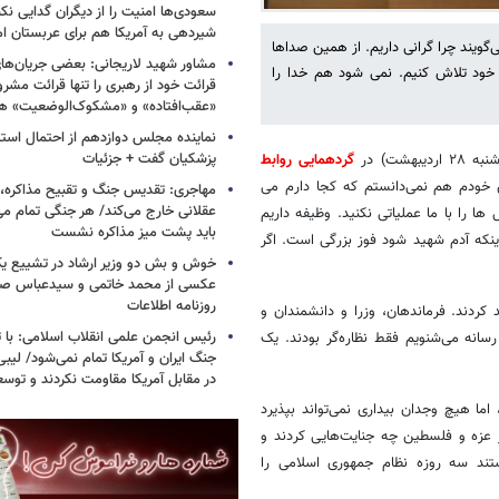
سعودی‌ها امنیت را از دیگران گدایی نکن
شیردهی به آمریکا هم برای عربستان ام
گویند چرا گرانی داریم. از همین صداها
مشاور شهید لاریجانی: بعضی جریان‌ه
 خود تلاش کنیم. نمی شود هم خدا را
قرائت خود از رهبری را تنها قرائت مشرو
«عقب‌افتاده» و «مشکوک‌الوضعیت» ه
نماینده مجلس دوازدهم از احتمال است
پزشکیان گفت + جزئیات
شت) در
گردهمایی روابط
ن خودم هم‌ نمی‌دانستم که کجا دارم ‌می
مهاجری: تقدیس جنگ و تقبیح مذاکره، ک
عقلانی خارج می‌کند/ هر جنگی تمام م
 ها را با ما عملیاتی نکنید. وظیفه داریم
باید پشت میز مذاکره نشست
که آدم شهید شود فوز بزرگی است. اگر
خوش و بش دو وزیر ارشاد در تشییع یک 
عکسی از محمد خاتمی و سیدعباس صال
روزنامه اطلاعات
د کردند.‌ فرماندهان، وزرا و دانشمندان و
رئیس انجمن علمی انقلاب اسلامی: با ت
رسانه می‌شنویم فقط نظاره‌گر بودند. یک
جنگ ایران و آمریکا تمام نمی‌شود/ لیب
در مقابل آمریکا مقاومت نکردند و توس
ما هیچ وجدان بیداری نمی‌تواند بپذیرد
ر عزه و فلسطین چه جنایت‌هایی کردند و
استند سه روزه نظام جمهوری اسلامی را