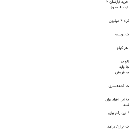
لیست قیمت خرید مسکن در نازی‌آباد/ خرید آپارتمان ۲
دارد؟ + جدول
سرپرستان خانوار بخوانند/ حساب این افراد ۴ میلیون
فت روسیه
هر کیلو
لو در
ا وارد
 به فروش
عت قطعه‌سازی
این افراد برای
 این رقم برای
 ایران/ درآمد