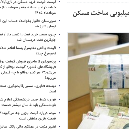
خوابه در این منطقه چقدر سرمایه نیاز 
خوش برای یارانه‌بگیران/ پرداخت وام ۵۰۰ میلیونی ساخت مسکن
مردادماه ۱۴۰۵
تومان شارژ شد
چین، مسیر خرید نفت را تغییر داد / ن
جایگزین نفت عربستان شد
قیمت واقعی تخم‌مرغ رسما اعلام شد/ 
تخم‌مرغ چند؟
پرده‌برداری از ماجرای فروش گوشت بوفا
فروشگاه‌های کشور/ گوشت بوفالو از کج
می‌شود؟/ هر کیلو بوفالو با چه قیمتی
می‌رود؟
توسعه فناوری، مسیر رقابت‌پذیری صن
است
فوری؛ شرط جدید بازنشستگی اعلام شد/ 
بازنشستگی باید ۵ سال بیشتر خدمت کنند
مردم درباره قیمت بنزین چه می‌گویند؟/
قیمت بنزین منطقی است
تغییر مثبت در عملکرد مالی بانک صادرات