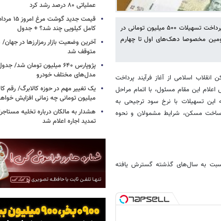
عملیاتی ۸۰ درصد رشد کرد
معاون بازسازی و مسکن روستایی بنیاد مسکن انقلاب اسلامی از آغاز فرآیند پرداخت تسهیلات ۵۰۰ میلیون تومانی در
کامل کیلویی چند شد؟ + جدول
 ۲۵ هزار نفر و مسکن محرومین مخصوصا دهک‌های اول تا چهارم
متوقف شد
پژوپارس ۶۴۰ میلیون تومان شد/ ج
مدل‌های مختلف خودرو
انقلاب اسلامی از آغاز فرآیند پرداخت
یک تغییر مهم در حوزه کالابرگ/ رقم کا
ساس اعلام این مقام مسئول، با اتمام مراحل
میلیون تومانی چه زمانی افزایش خواه
ئه این تسهیلات با نرخ سود ترجیحی به
هشدار به مالکان درباره تخلیه مستاجر
هستند. در ادامه، جزئیات دریافت وام ۵۰۰ میلیونی ساخت مسکن، شرایط مشمولان و نحوه
تمدید اجاره اعلام شد
ن این تسهیلات نسبت به سال‌های گذشته گسترش یافته