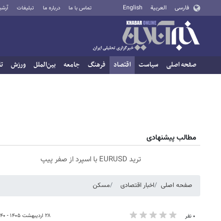
فارسی
العربية
English
تماس با ما
درباره ما
تبلیغات
آرشی
صفحه اصلی
سیاست
اقتصاد
فرهنگ
جامعه
بین‌الملل
ورزش
تا
مطالب پیشنهادی
ترید EURUSD با اسپرد از صفر پیپ
صفحه اصلی
اخبار اقتصادی
مسکن
۲۸ اردیبهشت ۱۴۰۵ - ۱۵:۴۰
۰ نفر