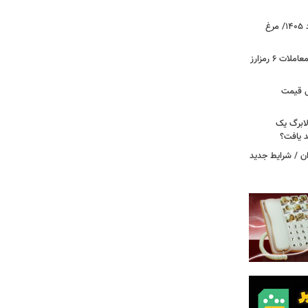
قیمت جدید گوشت مرغ امروز ۱۵ مرداد ۱۴۰۵/ مرغ
آخرین وضعیت بازار رمزارزها در جهان/ معاملات ۶ رمزارز
دول قیمت
لابرگ یک
د یافت؟
ان / شرایط جدید