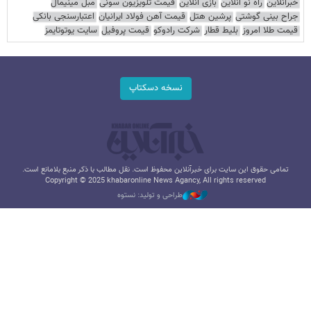
خبرآنلاین
راه نو آنلاین
بازی آنلاین
قیمت تلویزیون سونی
مبل مینیمال
جراح بینی گوشتی
پرشین هتل
قیمت آهن فولاد ایرانیان
اعتبارسنجی بانکی
قیمت طلا امروز
بلیط قطار
شرکت رادوکو
قیمت پروفیل
سایت یوتوتایمز
نسخه دسکتاپ
تمامی حقوق این سایت برای خبرآنلاین محفوظ است. نقل مطالب با ذکر منبع بلامانع است.
Copyright © 2025 khabaronline News Agancy, All rights reserved
طراحی و تولید: نستوه