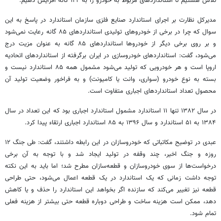
تلاش هستیم تا استانداردهای مربوط به خودرو را به ۱۲۲ گانه افزایش دهیم.
مدیرکل نظارت بر اجرای استاندارد صنایع فلزی سازمان استاندارد در پاسخ به این
سوال که چرا در برخی از خودروهای تولیدی استانداردهای ۸۵ گانه رعایت نمی‌شود
و بر روی برخی دیگر از خودروها استانداردهای ۸۵ گانه به عنوان مزیت درج
می‌شود، گفت: استانداردهای خودروسازی در ایران برگرفته از استانداردهای اتحادیه
اروپا است و هر خودرویی که تولید می‌شود مشمول همه ۸۵ استاندارد نیست و
بسته به نوع خودرو (سواری، وانت یا کامیونت) و به فراخور وضعیت تولید آن
محصول تعداد استانداردهای اجباری متفاوت است.
در سال ۱۳۸۲ تنها ۱۱ استاندارد مشمول استاندارد اجباری بود که این تعداد در سال
۱۳۸۴ به ۵۱ استاندارد و سال ۱۳۹۶ به ۸۵ استاندارد اجباری ارتقاء پیدا کرد.
عبدی در توضیح مکاتباتی که خودروسازان در این رابطه داشتند، گفت: طی جنگ ۱۲
روزه و جنگ اخیر، چند وقفه در تولید ایجاد شد و با توجه به آن برخی
درخواست‌ها از سوی خودروسازان و قطعه‌سازان مطرح شد؛ اما باید به این نکته
توجه داشت زمانی که یک استاندارد در یک قطعه اعمال می‌شود، حتی طراحی
قطعه نیز تغییر می‌کند که سازنده اگر بخواهد این استاندارد را حذف و یا کاهش
دهد، ممکن است هزینه ساخت و طراحی دوباره قطعه حتی بیشتر از هزینه فعلی
تمام شود.