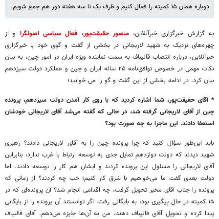
دوباره همان ۱۵ کمیته را فعال کنیم و ظرف یک تا سه هفته دور هم جمع شویم.
به گزارش خبرگزاری خبرآنلاین،
منصور حقیقت‌پور، فعال سیاسی اصولگرا
و از
چهره‌های نزدیک به شهید لاریجانی در بخشی از گفت و گوی خود با خبرگزاری
خبرآنلاین، درباره انتصاب قالیباف به سمت نماینده ویژه ایران در امور چین، به بیان
نکات مهمی در خصوص توافق‌نامه ۲۵ ساله ایران و چین و عملکرد دولت سیزدهم
بیان کرد. در ادامه بخشی از این گفت و گو را می خوانید؛
* آقای حقیقت‌پور، شما اشاره کردید که با روی کار آمدن دولت سیزدهم، پرونده
چین از آقای لاریجانی گرفته شد، در حالی که گفته می‌شد آقای لاریجانی خودشان
استعفا دادند. این ماجرا به چه صورت بود؟
باید این‌طور سؤال کنید که چرا پرونده چین را به آقای لاریجانی دادند؟ رهبری
شهید دیدند که دولت دوازدهم تمایل جدی به توسعه ارتباط با غرب ندارد، بنابراین
آقای لاریجانی را مسئول این پرونده کردند و ایشان هم کار را توسعه دادند. اما
دولت بعدی گفت ما می‌خواهیم با شرق کار کنیم؛ خب چه کردند؟ از زمانی که
پرونده را جناب آقای مخبر تحویل گرفت، چه اقدامی انجام شد؟ آن پرونده‌ای که در
۱۵ کمیته در حال پیگیری بود، به بایگانی رفت. اگر توانستند آن پرونده را از بایگانی
پیدا کرده و تحویل آقای قالیباف دهند، من به آن‌ها جایزه می‌دهم. آقای قالیباف