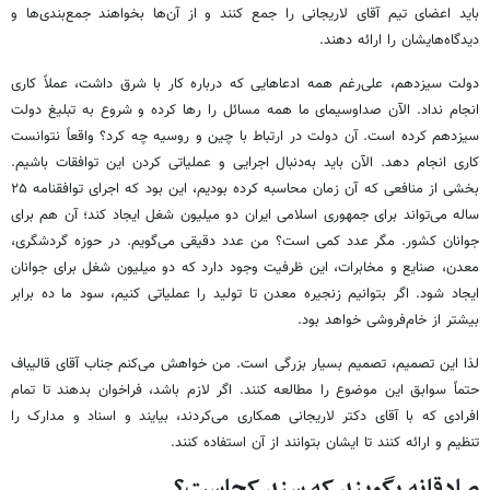
باید اعضای تیم آقای لاریجانی را جمع کنند و از آن‌ها بخواهند جمع‌بندی‌ها و
دیدگاه‌هایشان را ارائه دهند.
دولت سیزدهم، علی‌رغم همه ادعاهایی که درباره کار با شرق داشت، عملاً کاری
انجام نداد. الآن صداوسیمای ما همه مسائل را رها کرده و شروع به تبلیغ دولت
سیزدهم کرده است. آن دولت در ارتباط با چین و روسیه چه کرد؟ واقعاً نتوانست
کاری انجام دهد. الآن باید به‌دنبال اجرایی و عملیاتی کردن این توافقات باشیم.
بخشی از منافعی که آن زمان محاسبه کرده بودیم، این بود که اجرای توافقنامه ۲۵
ساله می‌تواند برای جمهوری اسلامی ایران دو میلیون شغل ایجاد کند؛ آن هم برای
جوانان کشور. مگر عدد کمی است؟ من عدد دقیقی می‌گویم. در حوزه گردشگری،
معدن، صنایع و مخابرات، این ظرفیت وجود دارد که دو میلیون شغل برای جوانان
ایجاد شود. اگر بتوانیم زنجیره معدن تا تولید را عملیاتی کنیم، سود ما ده برابر
بیشتر از خام‌فروشی خواهد بود.
لذا این تصمیم، تصمیم بسیار بزرگی است. من خواهش می‌کنم جناب آقای قالیباف
حتماً سوابق این موضوع را مطالعه کنند. اگر لازم باشد، فراخوان بدهند تا تمام
افرادی که با آقای دکتر لاریجانی همکاری می‌کردند، بیایند و اسناد و مدارک را
تنظیم و ارائه کنند تا ایشان بتوانند از آن استفاده کنند.
صادقانه بگویند که سند کجاست؟