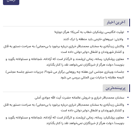
آخرین اخبار
توئیت انگلیسی پزشکیان خطاب به آمریکا؛ هرگز دوباره!
ولایتی: نیروهای خارجی باید منطقه را ترک کنند
واکنش زیدآبادی به سخنان محمدباقر خرازی درباره برخورد با بی‌حجابی/ به صراحت دستور به قتل
و کشتار شهروندان و اشغال دوایر دولتی داده است
معاون پزشکیان: رسانه، زمانی ارزشمند و اثرگذار است که آزادانه، شجاعانه و مسئولانه بگوید و
بنویسد/ دولت هرگز از خبرنگاران نمی‌خواهد نقد را کنار بگذارند
جلسات وبیناری مجلس این هفته چه روزهایی برگزار می شود؟/ جزییات دستور جلسه مجلس/
لایحه مقابله با جنایات بین المللی بررسی می شود
پربیننده‌ترین
سخنان محمدباقر خرازی و خروش عالمانه حضرت آیت الله جوادی آملی
واکنش زیدآبادی به سخنان محمدباقر خرازی درباره برخورد با بی‌حجابی/ به صراحت دستور به قتل
و کشتار شهروندان و اشغال دوایر دولتی داده است
معاون پزشکیان: رسانه، زمانی ارزشمند و اثرگذار است که آزادانه، شجاعانه و مسئولانه بگوید و
بنویسد/ دولت هرگز از خبرنگاران نمی‌خواهد نقد را کنار بگذارند