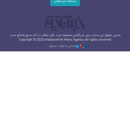
نسخه دسکتاپ
تمامی حقوق این سایت برای خبرآنلاین محفوظ است. نقل مطالب با ذکر منبع بلامانع است.
Copyright © 2025 khabaronline News Agancy, All rights reserved
طراحی و تولید: نستوه