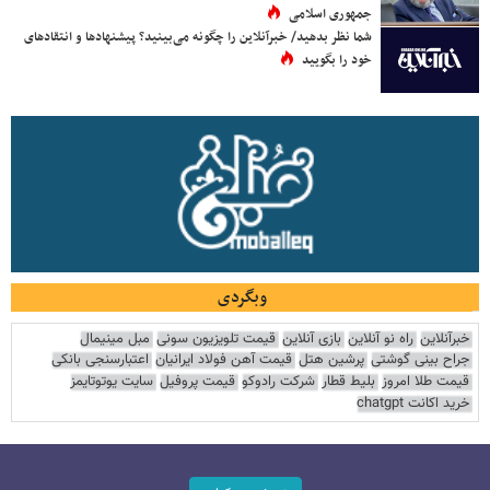
جمهوری اسلامی
شما نظر بدهید/ خبرآنلاین را چگونه می‌بینید؟ پیشنهادها و انتقادهای
خود را بگویید
وبگردی
خبرآنلاین
راه نو آنلاین
بازی آنلاین
قیمت تلویزیون سونی
مبل مینیمال
جراح بینی گوشتی
پرشین هتل
قیمت آهن فولاد ایرانیان
اعتبارسنجی بانکی
قیمت طلا امروز
بلیط قطار
شرکت رادوکو
قیمت پروفیل
سایت یوتوتایمز
خرید اکانت chatgpt