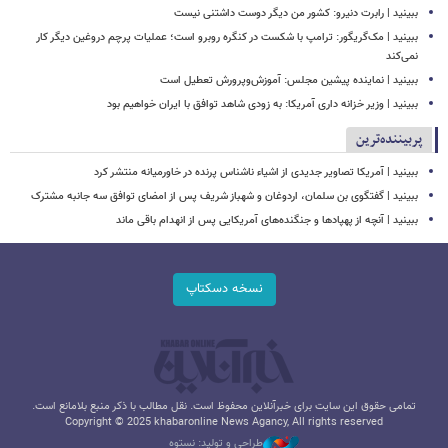
ببینید | رابرت دنیرو: کشور من دیگر دوست داشتنی نیست
ببینید | مک‌گریگور: ترامپ با شکست در کنگره روبرو است؛ عملیات پرچم دروغین دیگر کار
نمی‌کند
ببینید | نماینده پیشین مجلس: آموزش‌وپرورش تعطیل است
ببینید | وزیر خزانه داری آمریکا: به زودی شاهد توافق با ایران خواهیم بود
پربیننده‌ترین
ببینید | آمریکا تصاویر جدیدی از اشیاء ناشناس پرنده در خاورمیانه منتشر کرد
ببینید | گفتگوی بن سلمان، اردوغان و شهباز شریف پس از امضای توافق سه جانبه مشترک
ببینید | آنچه از پهپادها و جنگنده‌های آمریکایی پس از انهدام باقی ماند
نسخه دسکتاپ
تمامی حقوق این سایت برای خبرآنلاین محفوظ است. نقل مطالب با ذکر منبع بلامانع است.
Copyright © 2025 khabaronline News Agancy, All rights reserved
طراحی و تولید: نستوه