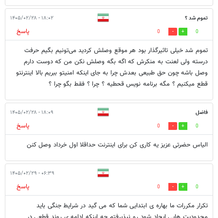
تموم شد ؟
۱۸:۰۲ - ۱۴۰۵/۰۲/۲۸
پاسخ
0
0
تموم شد خیلی تاثیرگذار بود هر موقع وصلش کردید می‌تونیم بگیم حرفت
درسته ولی لعنت به منکرش که اگه بگه وصلش نکن من که دوست دارم
وصل باشه چون حق طبیعی بعدش چرا به جای اینکه امنیتو ببریم بالا اینترنتو
قطع میکنیم ؟ مگه برنامه نویس قحطیه ؟ چرا ؟ فقط بگو چرا ؟
فاضل
۱۸:۰۹ - ۱۴۰۵/۰۲/۲۸
پاسخ
0
0
الیاس حضرتی عزیز یه کاری کن برای اینترنت حداقلا اول خرداد وصل کنن
۰۶:۳۹ - ۱۴۰۵/۰۲/۲۹
پاسخ
0
0
تکرار مکررات ما بهاره ی ابتدایی شما که می گید در شرایط جنگی باید
محدودیت هایی ایجاد شود رو نپذیرفتم چه اینکه ادامه ی روند قطعی در