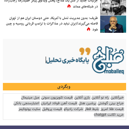
جزئیات جدید از قتل یک مداح/ پخش ویدئوی پیکر حمیدرضا رجب‌زاده
در شبکه‌های معاند
ظریف: بدون مدیریت تنش با آمریکا، حتی دوستان ایران هم از تهران
فاصله می‌گیرند/ایران نباید در مذاکرات با ترامپ قربانی روسیه و چین
شود
وبگردی
خبرآنلاین
راه نو آنلاین
بازی آنلاین
قیمت تلویزیون سونی
مبل مینیمال
جراح بینی گوشتی
پرشین هتل
قیمت آهن فولاد ایرانیان
اعتبارسنجی بانکی
قیمت طلا امروز
بلیط قطار
شرکت رادوکو
قیمت پروفیل
سایت یوتوتایمز
خرید اکانت chatgpt