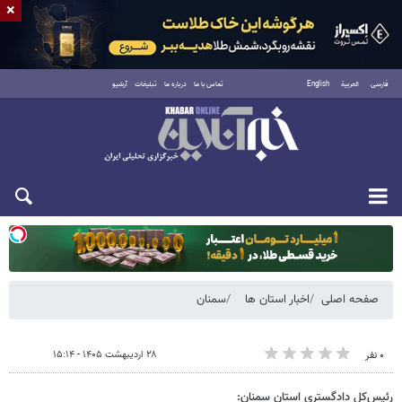
×
فارسی
العربية
English
تماس با ما
درباره ما
تبلیغات
آرشیو
یکشنبه ۱۸ مرداد ۱۴۰۵
صفحه اصلی
اخبار استان ها
سمنان
۲۸ اردیبهشت ۱۴۰۵ - ۱۵:۱۴
۰ نفر
رئیس‌کل دادگستری استان سمنان: