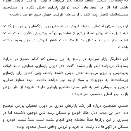
که چشم‌انداز سیاسی شفاف نشود، بازار می‌تواند با نوسان و فشار فروش همراه
باشد. اما اگر در هفته‌های آینده توافق پایداری شکل بگیرد و ریسک‌های
سیستماتیک کاهش پیدا کند، بازار سرمایه ظرفیت جهش جدی خواهد داشت.»
او درباره میزان احتمالی صفوف فروش در نخستین روز بازگشایی بورس نیز گفت:
«به دلیل بسته بودن تعداد زیادی از نمادهای بزرگ، پیش‌بینی دقیق سخت است؛
اما به نظر می‌رسد حداقل ۲۰ تا ۳۰ همت فشار فروش در بازار وجود داشته
باشد.»
این تحلیلگر بازار سرمایه در پاسخ به این پرسش که کدام صنایع در شرایط
پساجنگ می‌توانند لیدر بازار باشند، گفت: «در دوران بازسازی، صنایعی مانند فولاد،
پتروشیمی و انرژی می‌توانند نقش مهمی داشته باشند، چون کشور برای بازسازی
زیرساخت‌ها به تجهیزات و مواد اولیه نیاز خواهد داشت. البته صنایع غذایی،
دارویی و سیمانی هم به طور سنتی تقاضای پایداری دارند؛ هرچند از نظر ارزش
بازار، لیدر اصلی محسوب نمی‌شوند.»
صمدی همچنین درباره اثر رشد بازارهای موازی در دوران تعطیلی بورس توضیح
داد: «در این مدت دلار، طلا، خودرو و مسکن رشد قابل توجهی داشتند؛ اما در
بسیاری از این بازارها عملاً معامله جدی انجام نشده است. مثلاً قیمت خودرو و
مسکن در آگهی‌ها بالا رفت، اما خرید و فروش واقعی بسیار محدود بود.»