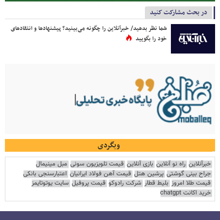
در بحث مشارکت کنید
شما نظر بدهید/ خبرآنلاین را چگونه می‌بینید؟ پیشنهادها و انتقادهای
خود را بگویید
وبگردی
خبرآنلاین
راه نو آنلاین
بازی آنلاین
قیمت تلویزیون سونی
مبل مینیمال
جراح بینی گوشتی
پرشین هتل
قیمت آهن فولاد ایرانیان
اعتبارسنجی بانکی
قیمت طلا امروز
بلیط قطار
شرکت رادوکو
قیمت پروفیل
سایت یوتوتایمز
خرید اکانت chatgpt