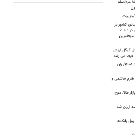
قیمت بازگشایی بازار طلا و سکه امروز ۱۵ مردادماه
/جزییات
صادی کشور در
ی در دولت
 موفقترین
سال گوگل ارزش
 حرف می زنند
قیمت جدید گوشت قرمز امروز ۱۴ مرداد ۱۴۰۵/ ران
 طارم هاشمی و
زار طلا/ موج
بازار گوشت؛ دام ۳۰ درصد ارزان شد،
 درخواست پول بانک‌ها