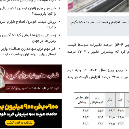
کارت سوخت از چه زمانی حذف می‌شود
خبر مهم برای زائران اربعین / دینار باقی‌
را کجا بفروشیم؟
ریزش قیمت خودرو/ اصلاح بازار یا شرو
اساس اعلام مرکز آمار ایران، گوجه فرنگی و خیار به ترتیب با ۷۳.۴ و ۴۴.۲ درصد افزایش قیمت در هر یک کیلوگرم،
جدید؟
زمستان رمزارزها قربانی گرفت؛ آخرین 
رمزارزها در جهان
به گزارش خبرآنلاین، مرکز آمار ایران در آخرین گزارشی که منتشر کرد (آمار پاییز ۱۴۰۴)، درصد تغییرات متوسط قیمت
اقلام خوراکی منتخب در مناطق شهری کل کشور نسبت به دوره قبل را اعلام کرد که بیشترین تغییر با ۷۳.۴ درصد
تومانی برای سهامداران واقعیت دارد؟
همچنین بر اساس آمار منتشر شده، «خیار» با ۴۴.۲ درصد افزایش قیمت تا پایان پاییز سال ۱۴۰۴، در رتبه دوم
بیشترین تغییر نسبت به دوره مشابه سال قبل قرار دارد. «تخم مرغ ماشینی» نیز با ۳۶.۸ درصد افزایش قیمت در رتبه