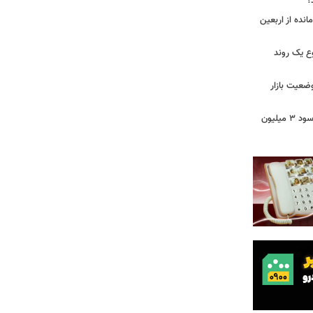
؟
مانده از اربعین
ع یک روند
وضعیت بازار
خبر مهم برای سهامداران عدالت/ واریز سود ۳ میلیون