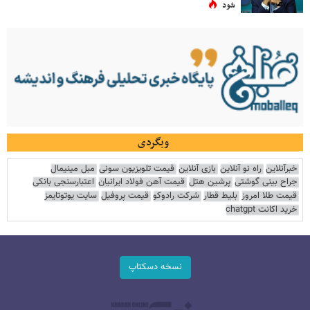
شود
وبگردی
خبرآنلاین
راه نو آنلاین
بازی آنلاین
قیمت تلویزیون سونی
مبل مینیمال
جراح بینی گوشتی
پرشین هتل
قیمت آهن فولاد ایرانیان
اعتبارسنجی بانکی
قیمت طلا امروز
بلیط قطار
شرکت رادوکو
قیمت پروفیل
سایت یوتوتایمز
خرید اکانت chatgpt
نسخه دسکتاپ