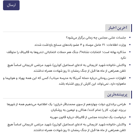
ارسال
آخرین اخبار
جلسات علنی مجلس چه زمانی برگزار می‌شود؟
وزارت اطلاعات: ۲۱ عامل موساد و ۴ عضو باندهای مسلح بازداشت شدند
مذاکره بهانه است؛ انتخابات نشانه؟/ جنگ هم حملات انتخاباتی تندروها به قالیباف را متوقف
نکرد
واکنش خانواده شهید لاریجانی به ادعای اسماعیل کوثری/ شهید مرتضی لاریجانی اساساً هیچ
تلفن همراهی از ماه ها قبل از جنگ رمضان تا روز شهادت همراه نداشتند
اظهارات حسن روحانی درباره حمله آمریکا به مدرسه میناب/ کسی که این همه پهپاد و هواپیما و
ماهواره دارد، نمی‌تواند این کارش از روی اشتباه باشد
پربیننده‌ترین
طراحی براندازی دولت چهاردهم از سوی محمدباقر خرازی؛ یک اطلاعیه می‌دهیم همه از شهرها
بریزند تهران، کار را تمام کنند/ هتاکی و توهین به پزشکیان
درخواست یک نماینده مجلس از قالیباف درباره قانون مهریه
واکنش خانواده شهید لاریجانی به ادعای اسماعیل کوثری/ شهید مرتضی لاریجانی اساساً هیچ
تلفن همراهی از ماه ها قبل از جنگ رمضان تا روز شهادت همراه نداشتند