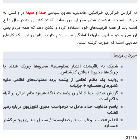
به گزارش خبرگزاری خبرآنلاین، عابدینی، معاون سیاسی
صدا و سیما
در واکنش به
حواشی اسلحه به دست شدن مجریان این رسانه، گفت: کشوری که در حال دفاع
است باید از همه ظرفیت‌های خود استفاده کرده و نشان دهد که همه مردم یعنی
آن سی و دو میلیون جان‌فدا آمادگی نظامی هم دارند، بنابراین این یک کارهای
نمادینی است که صورت گرفته است.
خبرهای مرتبط
شلیک به باقیمانده اعتبار صداوسیما/ مجری‌ها چریک شدند یا
چریک‌ها مجری؟ / وقتی کارشناس…
روایت یک مقام نظامی از پشت پرده عملیات‌های نظامی علیه
کشورهای همسایه + جزئیات
گزارش صداوسیما از آخرین وضعیت تنگه هرمز؛ نظم ایرانی بر آبراه
حاکم است
پاسخ متفاوت حداد عادل به درخواست مجری تلویزیون درباره رهبر
انقلاب
اقدام عجیب و غریب در صداوسیما/ سیبل شدن پرچم کشور
همسایه
31216