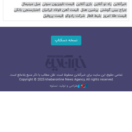
خبرآنلاین
راه نو آنلاین
بازی آنلاین
قیمت تلویزیون سونی
مبل مینیمال
جراح بینی گوشتی
پرشین هتل
قیمت آهن فولاد ایرانیان
اعتبارسنجی بانکی
قیمت طلا امروز
بلیط قطار
شرکت رادوکو
قیمت پروفیل
نسخه دسکتاپ
تمامی حقوق این سایت برای خبرآنلاین محفوظ است. نقل مطالب با ذکر منبع بلامانع است.
Copyright © 2025 khabaronline News Agancy, All rights reserved
طراحی و تولید: نستوه