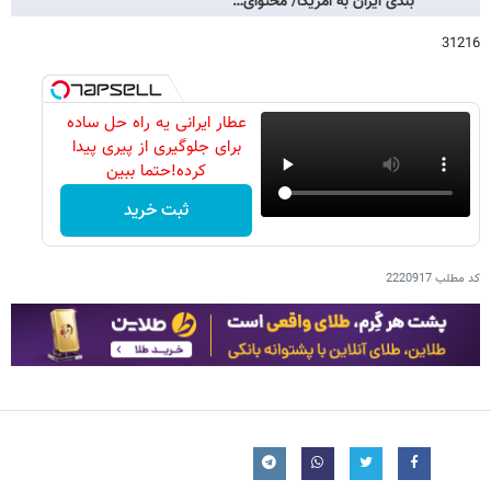
بندی ایران به آمریکا/ محتوای…
31216
عطار ایرانی یه راه حل ساده
برای جلوگیری از پیری پیدا
کرده!حتما ببین
ثبت خرید
کد مطلب
2220917