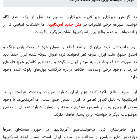
دیگر با خواسته ایران بسیار فاصله دارند.
به گزارش خبرگزای خبرآنلاین، خبرگزاری تسنیم به نقل از یک منبع آگاه
نوشت: علیرغم برخی تغییرات در
متن جدید آمریکاییها
، اما اختلافات اساسی که از
زیاده‌خواهی و عدم واقع بینی آمریکاییها نشات می‌گیرد باقیست.
وی خاطرنشان کرد: ایران از مواضع قاطع و اصولی خود در بحث پایان جنگ و
احقاق حقوق ملت ایران صرف نظر نخواهد کرد؛ اموال بلوکه شده ایران حتماً باید
به صورت شفاف و قطعی به مردم ایران بازگردد و وعده‌های کاغذی هیچ فایده‌ای
ندارد. با وجود برخی وعده‌ها، اختلاف درباره بازگشت پول‌های بلوکه شده وجود
دارد.
این منبع مطلع تاکید کرد: عزم ایران درباره ضرورت پرداخت غرامت توسط
آمریکاییها به دلیل تجاوز نظامی به ایران، بسیار جدی است. اما آمریکایی‌ها با وجود
سخن از چیزی به نام تاسیس صندوق توسعه و بازسازی درباره عدد آن و بعضی
موضوعات دیگر با خواسته ایران بسیار فاصله دارند.
وی خاطرنشان کرد: درخواست‌های آمریکاییها در حوزه هسته‌ای صرفاً
بهانه‌جویی‌های سیاسی و مخالف حق مردم ایران است. ضمن اینکه آمریکاییها