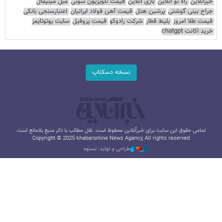
خبرآنلاین
راه نو آنلاین
بازی آنلاین
قیمت تلویزیون سونی
مبل مینیمال
جراح بینی گوشتی
پرشین هتل
قیمت آهن فولاد ایرانیان
اعتبارسنجی بانکی
قیمت طلا امروز
بلیط قطار
شرکت رادوکو
قیمت پروفیل
سایت یوتوتایمز
خرید اکانت chatgpt
نسخه دسکتاپ
تمامی حقوق این سایت برای خبرآنلاین محفوظ است. نقل مطالب با ذکر منبع بلامانع است.
Copyright © 2025 khabaronline News Agancy, All rights reserved
طراحی و تولید: نستوه