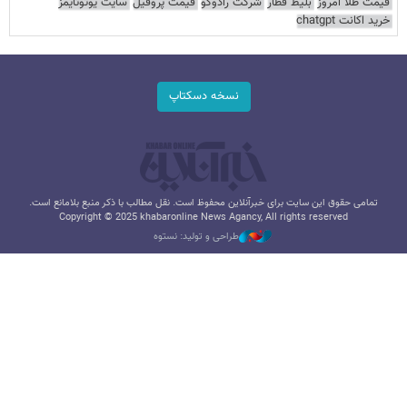
قیمت طلا امروز
بلیط قطار
شرکت رادوکو
قیمت پروفیل
سایت یوتوتایمز
خرید اکانت chatgpt
نسخه دسکتاپ
تمامی حقوق این سایت برای خبرآنلاین محفوظ است. نقل مطالب با ذکر منبع بلامانع است.
Copyright © 2025 khabaronline News Agancy, All rights reserved
طراحی و تولید: نستوه