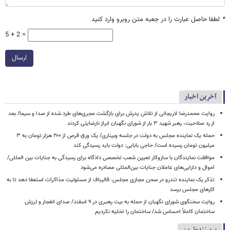
*
لطفا حاصل عبارت را در جعبه متن روبرو وارد کنید
5 + 2 =
ارسال
آخرین اخبار
روایت محمدرضا لاریجانی از تلاش پدرش برای بازگشت مجری‌های طرد شده از صدا و سیما/ بعد
از رد صلاحیت، رهبر شهید ۳ بار از شورای نگهبان ابراز نارضایتی کردند
حمله یک نماینده مجلس به دولت در جلسه وبیناری/ یک ورق قرص از ۲۰۰ هزار تومان به ۳
میلیون تومان رسیده است/ حاجی بابایی: دولت باید رسیدگی کند
موافقت نمایندگان با سازوکار تعیین شعب تخصصی دادگاه برای رسیدگی به جنایات بین المللی/
اموال و دارایی‌های عاملان جنایات بین‌المللی مصادره می‌شود
تذکر یک نماینده تندرو در صحن مجازی مجلس: قالیباف از مسئولیت مذاکرات استعفا دهد تا به
کارهای مجلس برسد
روایت سخنگوی شورای نگهبان از حمله به بیت رهبری در ۹ اسفند/ صدای انفجار و لرزش
ساختمان کاملاً احساس شد/ ساختمان را تخلیه نکردیم
پربیننده‌ترین