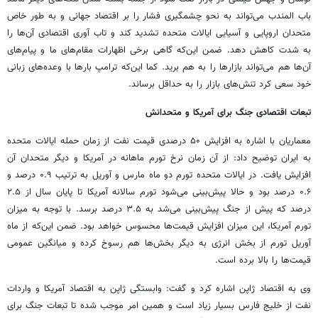
باب المندب می‌تواند به نحو چشمگیری فشار را بر اقتصاد جهانی و به طور خاص
متحدان اروپایی و آسیایی ایالات متحده تشدید کند و تاب آوری اقتصادی آن‌ها را
به شدت کاهش دهد. ضمن این‌که گاهی برخی اظهارات مقام‌های ما و پیام‌های
آن‌ها هم می‌تواند بازارها را به هم برید. کما این‌که ترامپ بارها با وعده‌های زبانی
خود سعی کرد تنش‌های بازار را به حداقل برساند.
تبعات اقتصادی جنگ برای آمریکا و متحدانش
معماریان با اشاره به افزایش ۵۰ درصدی قیمت نفت از زمان حمله ایالات متحده
به ایران توضیح داد: از آن زمان نرخ تورم ماهانه در آمریکا و دیگر متحدان آن
افزایش یافت. در ایالات متحده تورم دو ماه مارس و آوریل به ترتیب ۰.۹ درصد و
۰.۶ درصد بود و حالا پیش‌بینی می‌شود تورم سالانه آمریکا تا پایان سال از ۲.۵
درصد که پیش از جنگ پیش‌بینی می‌شد به ۳.۵ درصد برسد. با توجه به میزان
تورم آمریکا، این میزان افزایش قیمت‌ها محسوس خواهد بود. ضمن این‌که از ماه
آوریل تورم از بخش انرژی به دیگر بخش‌ها هم رسوخ کرده و میانگین عمومی
قیمت‌ها را بالا برده است.
وی به اقتصاد ژاپن اشاره کرد و گفت: وابستگی ژاپن به اقتصاد آمریکا و واردات
نفت از خلیج فارس بسیار زیاد است و همین امر موجب شده تا تبعات جنگ برای