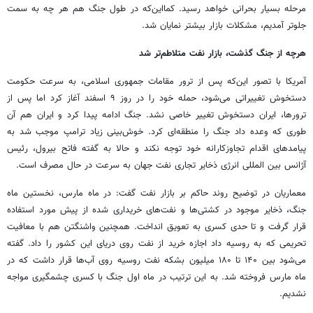
مرحله بسیار بحرانی خواهد رسید. کمااین‌که در طول جنگ هم هر چه به سمت
جلوتر آمدیم، مشکلات بازار بیشتر نمایان شد.
هرچه از جنگ گذشت، بازار نفت متلاطم‌تر شد
آمریکا با تصور این‌که پس از ترور مقامات جمهوری اسلامی، به سرعت حکومت
دستخوش تغییراتی می‌شود، حمله خود را در روز ۹ اسفند آغاز کرد اما پس از
ترورها، ایران دستخوش تغییر خاصی نشد. جنگ ادامه پیدا کرد و ایران هم آن
طوری که وعده داد جنگ را منطقه‌ای کرد. خوش‌بینی زیاد ترامپ موجب شد به
پیامدهای اقدام تجاوزکارانه خود توجه نکند و حالا به گفته فاتح بیرول، رئیس
آژانس بین المللی انرژی ذخایر تجاری نفت جهان به سرعت در حال مصرف است.
معماریان در توضیح روند حاکم بر بازار نفت گفت: در ماه مارس، نخستین ماه
جنگ، ذخایر موجود در کشتی‌ها و نفت‌های خریداری شده از پیش مورد استفاده
قرار گرفت و تا حدی کسری به تعویق انداخت. همچنین واشنگتن هم با معافیت
تحریمی که به روسیه داد اجازه خرید از نفت روی دریای این کشور را داد. گفته
می‌شود بین ۱۴۰ تا ۱۸۰ میلیون بشکه نفت روسیه روی آب‌ها قرار داشت که در
ماه مارس فروخته شد. به این ترتیب در ماه اول جنگ با کسری چشمگیری مواجه
نشدیم.