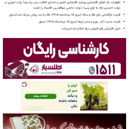
اظهارات یک فعال اقتصادی:رویکرد اقتصادی کشور در ابتدای انقلاب چپ زده بود/ رانت خواری در
دولت احمدی نژاد به اوج رسید/ دولت خاتمی موفقترین اقتصاد را داشت
قیمت بازگشایی بازار طلا و سکه امروز ۱۵ مردادماه ۱۴۰۵/ طلا به سد روانی نزدیک شد/جدول
قیمت جدید دلار، یورو و سایر ارزها امروز ۱۵ مردادماه ۱۴۰۵/ جدول
دلیل افزایش رقم قبوض برق اعلام شد/جزییات