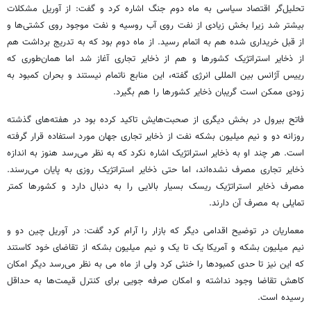
تحلیل‌گر اقتصاد سیاسی به ماه دوم جنگ اشاره کرد و گفت: از آوریل مشکلات
بیشتر شد زیرا بخش زیادی از نفت روی آب روسیه و نفت‌ موجود روی کشتی‌ها و
از قبل خریداری شده هم به اتمام رسید. از ماه دوم بود که به تدریج برداشت هم
از ذخایر استراتژیک کشورها و هم از ذخایر تجاری آغاز شد اما همان‌طوری که
رییس آژانس بین المللی انرژی گفته، این منابع ناتمام نیستند و بحران کمبود به
زودی ممکن است گریبان ذخایر کشورها را هم بگیرد.
فاتح بیرول در بخش دیگری از صحبت‌هایش تاکید کرده بود در هفته‌های گذشته
روزانه دو و نیم میلیون بشکه نفت از ذخایر تجاری جهان مورد استفاده قرار گرفته
است. هر چند او به ذخایر استراتژیک اشاره نکرد که به نظر می‌رسد هنوز به اندازه
ذخایر تجاری مصرف نشده‌اند، اما حتی ذخایر استراتژیک روزی به پایان می‌رسند.
مصرف ذخایر استراتژیک ریسک بسیار بالایی را به دنبال دارد و کشورها کمتر
تمایلی به مصرف آن دارند.
معماریان در توضیح اقدامی دیگر که بازار را آرام کرد گفت: در آوریل چین دو و
نیم میلیون بشکه و آمریکا یک تا یک و نیم میلیون بشکه از تقاضای خود کاستند
که این نیز تا حدی کمبودها را خنثی کرد ولی از ماه می به نظر می‌رسد دیگر امکان
کاهش تقاضا وجود نداشته و امکان صرفه جویی برای کنترل قیمت‌ها به حداقل
رسیده است.