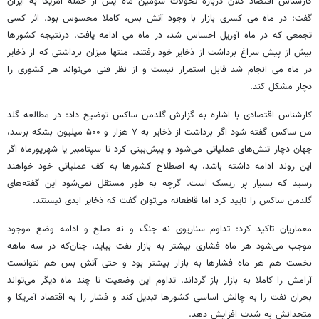
کارشناس اقتصاد کلان درباره تحولات سومین ماه پس از حمله آمریکا به ایران
گفت: در ماه می کسری بازار با وجود آتش بس، کاملا محسوس بود. اثر کسی
تجمعی که در ماه آوریل احساس شد، در ماه می ادامه یافت. درنتیجه کشورها
بیش از پیش سراغ برداشت از ذخایر خود رفتند. منتها میزان برداشتی که از ذخایر
در ماه می انجام شد قابل استمرار نیست و از نظر فنی می‌تواند هر کشوری را
دچار مشکل کند.
کارشناس اقتصادی با اشاره به گزارش گلدمن ساکس توضیح داد: در مطالعه گلد
من ساکس گفته شود اگر برداشت از ذخایر به ۷ هزار و ۵۰۰ میلیون بشکه برسد،
جهان دچار تنش‌های عملیاتی می‌شود و پیش‌بینی کرد تا سپتامببر یا شهریورماه اگر
این روند ادامه داشته باشد، به اصطلاح کشورها به کف عملیاتی خود خواهند
رسید که بسیار پر ریسک است. گرچه به طور مستقل نمی‌شود این گفته‌های
گلدمن ساکس را تایید کرد اما قاطعانه می‌توان گفت که ذخایر ابدی نیستند.
معماریان تاکید کرد: تداوم سناریوی نه جنگ و نه صلح و ادامه وضع موجود
موجب می‌شود هر ماه فشاری بیشتر به بازار نفت بیاید، چنان‌که در سه ماهه
نخست هم هر ماه فشارها به بازار بیشتر بود و حتی آتش بس هم نتوانست
آرامش را کاملا به بازار باز گرداند. تداوم این وضعیت تا چند ماه دیگر می‌تواند
بحران نفت را به چالش اساسی کشورها تبدیل کند و فشار را به اقتصاد آمریکا و
متحدانش به شدت افزایش دهد.