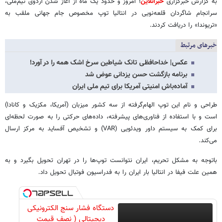
به گزارش خبرگزاری
خبرآنلاین
؛ امروز و حدود یک ماه از آغاز شدن اردوی تیم‌ملی،
سرانجام شاگردان قلعه‌نویی در انتالیا توپ مخصوص جام جهانی ملقب به
«تریوندا» را دریافت کردند.
خبرهای مرتبط
عکس| خداحافظی تانک شیاطین سرخ اشک همه را در آورد!
برنامه بازگشت حسن یزدانی عوض شد
آماده‌باش امنیتی آمریکا برای تیم ملی ایران
طراحی و نام این توپ الهام‌گرفته از سه کشور میزبان (آمریکا، مکزیک و کانادا)
است و با استفاده از فناوری‌های پیشرفته، داده‌های حرکتی را به صورت لحظه‌ای
برای کمک به سیستم داور ویدئویی (VAR) و تشخیص آفساید به مرکز ارسال
می‌کند.
باتوجه به مشکل تحریم، ایران نتوانست توپ‌ها را در تهران تحویل بگیرد و به
همین علت فیفا در انتالیا بار ایران را به فدراسیون فوتبال تحویل داد.
دستگاه فشار سنج الکترونیکی
دیجیتالی ( نصف قیمت