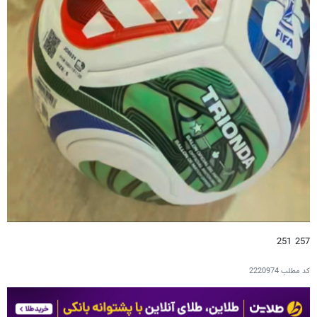
257 251
کد مطلب
2220974