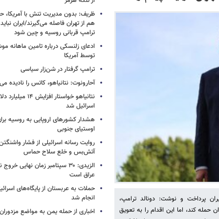
از تنگه هرمز
ظریف: بدون مدیریت تنش با آمریکا، حت
هم از تهران فاصله می‌گیرند/ایران نباید 
ترامپ قربانی روسیه و چین شود
ادعای زلنسکی درباره تامین ماهانه مو
توسط آمریکا
ترامپ گرفتار در شن‌زار سیاسی
آحارونوت: نتانیاهو، کاتس را نادیده می‌
نتانیاهو خواستار افزا
اسرائیل شد
هشدار کشورهای اروپایی به روسیه برا
اوستیای جنوبی
روایت رسانه اسرائیلی از فشار واشنگتن ب
آتش‌بس و خلع سلاح حماس
الزیدی: ۳۰ سپتامبر زمان نهایی خرو
عراق است
حملات به عربستان از پایگاه‌های اسرائی
انجام شد
ان پرداخت و نوشت: دونالد ترامپ،
حمله کند، اما این اقدام را به تعویق
اخباری از حمله یمن به مواضع مزدوران