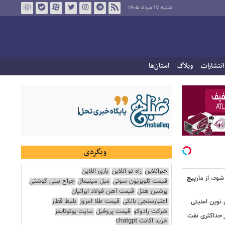
شنبه ۱۷ مرداد ۱۴۰۵
انتشارات
وبلاگ
استان‌ها
وبگردی
خبرآنلاین
راه نو آنلاین
بازی آنلاین
شود، از مارپیچ
قیمت تلویزیون سونی
مبل مینیمال
جراح بینی گوشتی
پرشین هتل
قیمت آهن فولاد ایرانیان
اعتبارسنجی بانکی
قیمت طلا امروز
بلیط قطار
 نوین امنیتی
شرکت رادوکو
قیمت پروفیل
سایت یوتوتایمز
ر حداکثری نفت
خرید اکانت chatgpt