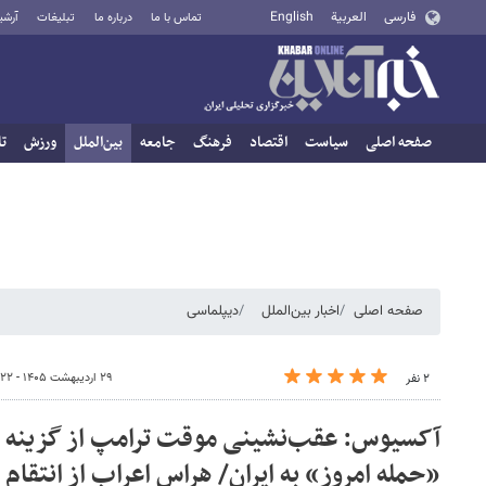
فارسی
العربية
English
تماس با ما
درباره ما
تبلیغات
آرشی
صفحه اصلی
سیاست
اقتصاد
فرهنگ
جامعه
بین‌الملل
ورزش
تا
صفحه اصلی
اخبار بین‌الملل
دیپلماسی
۲۹ اردیبهشت ۱۴۰۵ - ۰۸:۲۲
۲ نفر
آکسیوس: عقب‌نشینی موقت ترامپ از گزینه ن
«حمله امروز» به ایران/ هراس اعراب از انتقام 