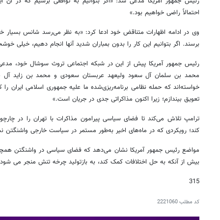
رئیس جمهور آمریکا مدعی شد: «اگر بتوانیم به توافقی برسیم که در آن ای
احتمالاً راضی خواهیم بود.»
وی در ادامه اظهارات متناقض خود ادعا کرد: «به نظر می‌رسد شانس بسیار خوب
برسند. اگر بتوانیم این کار را بدون بمباران شدید آنها انجام دهیم، خیلی خو
رئیس جمهور آمریکا پیش از این در شبکه اجتماعی تروث سوشال خود، مدعی 
محمد بن سلمان آل سعود ولیعهد عربستان سعودی و محمد بن زاید آل نه
خواسته‌اند که حمله نظامی برنامه‌ریزی‌شده ما علیه جمهوری اسلامی ایران را ک
تعویق بیندازم؛ زیرا اکنون مذاکراتی جدی در جریان است.»
ترامپ تلاش می‌کند تا فضای سیاسی پیرامون مذاکرات با تهران را در چارچوب
کند؛ رویکردی که در ماه‌های اخیر به‌طور مستمر در سیاست خارجی واشنگتن 
مواضع رئیس جمهور آمریکا نشان می‌دهد که فضای سیاسی در واشنگتن همچنان 
بیش از آنکه به حل اختلافات کمک کند، به بازتولید چرخه تنش منجر می شود.
315
کد مطلب
2221060