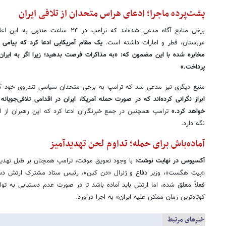
پشت‌پرده ماجرا؛ ادعای هراس متحدان از تلافی ایران
برخی منابع آگاه مدعی شده‌اند که ترامپ در
عربستان، قطر و امارات داشته است.
یک مقام آمریکایی ادعا کرد که پیامی 
مخابره شده با این مضمون که: «به مذاکرات فرصت بدهید؛ زیرا اگر به ایران
پرداخت.»
منبع دیگری نیز مدعی شد که ترامپ به برخی متحدان سیاسی تندروی خود 
ابراز نگرانی کرده‌اند که در صورت حمله آمریکا، ایران در اقدامی تلافی‌جویان
خواهد کرد.»
ترامپ همچنین در جمع خبرنگاران ادعا کرد که این رهبران از ا
نگه دارد.
آماده‌باش برای حمله؛ تداوم لحن تهدیدآمیز
آکسیوس در نهایت نوشت:
با وجود تعویق موقت، ترامپ همچنان بر طبل تهدید
«پیت هگست»، وزیر دفاع و ژنرال «دن کین»، رئیس ستاد مشترک ارتش دست
فعلاً معلق شده، اما ارتش باید آماده باشد تا در صورت عدم دستیابی به تواف
کوتاه‌ترین زمان ممکن علیه ایران» به اجرا درآورد.
خبرهای مرتبط