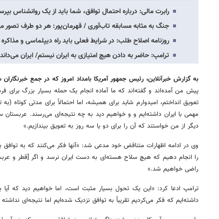
رابرت مالی: درباره احتمال توافق، شما باید از یک روانشناس بپر
جنگ به مثابه مسابقه تاب‌آوری /‌ قهرمان‌پور:‌ هر دو طرف تصور
روزنامه اصلاح طلب: در شرایط فعلی باید راه دیپلماسی و مذاکره ر
ترامپ:‌ حاضر به دادن هیچ امتیازی به ایران نیستم/ ایران می‌دان
به گزارش خبرآنلاین، رئیس جمهور آمریکا بامداد امروز که در جمع خبرنگاران 
پیش من آمده‌اند و گفته‌اند که ما آماده انجام یک حمله بسیار بزرگ برای فر
تعویق انداختم، امیدوارم شاید برای همیشه، اما احتمالاً برای مدتی کوتاه (به
مهمی با ایران داشته‌ایم و و خواهیم دید به چه نتیجه‌ای می‌رسند. عربستان 
دیگر از من خواستند که آن را برای دو یا سه روز به تعویق بیندازیم.»
وی در ادامه اظهارات متناقض خود مدعی شد: «آنها فکر می‌کنند که به توافق بسی
را انجام دهیم که هیچ سلاح هسته‌ای به دست ایران نرسد و اگر [قطر و عربستا
راضی خواهیم شد.»
ترامپ ادعا کرد: «این یک تحول بسیار مثبت است، اما خواهیم دید که آیا به 
داشته‌ایم که فکر می‌کردیم تقریباً به توافق نزدیک شده‌ایم اما نتیجه‌ای نداشت