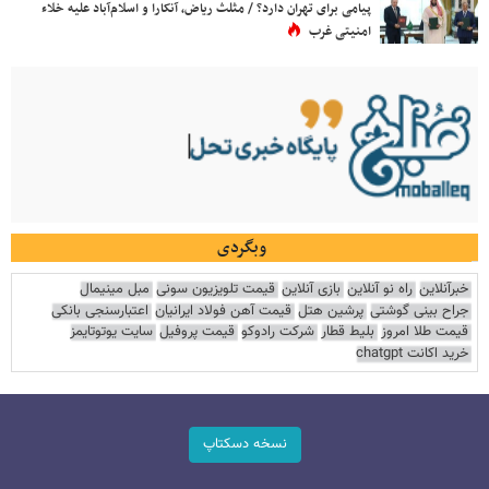
پیامی برای تهران دارد؟ / مثلث ریاض، آنکارا و اسلام‌آباد علیه خلاء
امنیتی غرب
وبگردی
خبرآنلاین
راه نو آنلاین
بازی آنلاین
قیمت تلویزیون سونی
مبل مینیمال
جراح بینی گوشتی
پرشین هتل
قیمت آهن فولاد ایرانیان
اعتبارسنجی بانکی
قیمت طلا امروز
بلیط قطار
شرکت رادوکو
قیمت پروفیل
سایت یوتوتایمز
خرید اکانت chatgpt
نسخه دسکتاپ