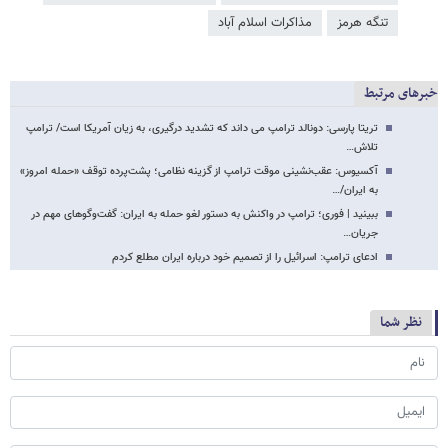
تنگه هرمز
مذاکرات اسلام آباد
خبرهای مرتبط
تریتا پارسی: دونالد ترامپ می داند که تشدید درگیری، به زیان آمریکا است/ ترامپ
تلاش…
آکسیوس: عقب‌نشینی موقت ترامپ از گزینه نظامی؛ پشت‌پرده توقف «حمله امروز»
به ایران/…
ببینید | فوری؛ ترامپ در واکنش به دستور لغو حمله به ایران: گفت‌وگوهای مهم در
جریان…
ادعای ترامپ: اسرائیل را از تصمیم خود درباره ایران مطلع کردم
نظر شما