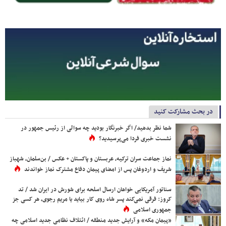
در بحث مشارکت کنید
شما نظر بدهید/ اگر خبرنگار بودید چه سوالی از رئیس جمهور در
نشست خبری فردا می‌پرسیدید؟
نماز جماعت سران ترکیه، عربستان و پاکستان + عکس / بن‌سلمان، شهباز
شریف و اردوغان پس از امضای پیمان دفاع مشترک نماز خواندند
سناتور آمریکایی خواهان ارسال اسلحه برای شورش در ایران شد / تد
کروز: فرقی نمی‌کند پسر شاه روی کار بیاید یا مریم رجوی، هر کسی جز
جمهوری اسلامی
«پیمان مکه» و آرایش جدید منطقه / ائتلاف نظامی جدید اسلامی چه