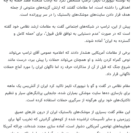
به نوشته نیویورک تایمز، ترامپ مشخص نکرد که ایالات متحده قصد حمله به چه
اهدافی را داشته است، اما مقامات گفتند که ارتش گزینه‌های متنوعی از جمله
هدف قرار دادن سایت‌های موشک‌های بالستیک را در سر پرورانده است.
پیش از این، ترامپ در شبکه‌های اجتماعی گفت به مقامات ارشد نظامی خود گفته
است که در صورت "عدم دستیابی به توافق قابل قبول"، برای "حمله کامل و
گسترده به ایران" آماده شوند.
برخی از مقامات آمریکایی هشدار دادند که اعلامیه عمومی آقای ترامپ می‌تواند
نوعی گمراه کردن باشد و او همچنان می‌تواند حملات را پیش ببرد، درست مانند
شروع جنگ که قبل از آن از مذاکرات حرف زد اما ناگهان ایران را مورد آماج حملات
ناگهانی قرار داد.
مقام نظامی در گفت و گو با نیویورک تایمز تاکید کرد ایران از آتش‌بس یک ماهه
برای بازسازی ده‌ها سایت موشکی بمباران شده، جابجایی پرتابگرهای سیار و تنظیم
تاکتیک‌های خود برای هرگونه از سرگیری حملات استفاده کرده است.
این مقام گفت بسیاری از موشک‌های بالستیک ایران از درون غارهای عمیق
زیرزمینی و سایر تأسیسات تراشیده شده از کوه‌های گرانیتی که تخریب آنها برای
هواپیماهای تهاجمی آمریکایی دشوار است، آماده سازی مجدد شده‌اند، چراکه آمریکا