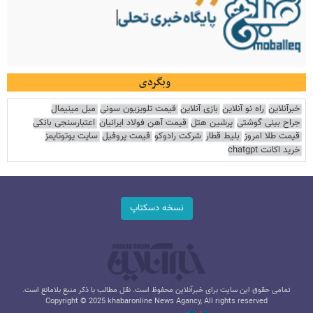
وبگردی
خبرآنلاین
راه نو آنلاین
بازی آنلاین
قیمت تلویزیون سونی
مبل مینیمال
جراح بینی گوشتی
پرشین هتل
قیمت آهن فولاد ایرانیان
اعتبارسنجی بانکی
قیمت طلا امروز
بلیط قطار
شرکت رادوکو
قیمت پروفیل
سایت یوتوتایمز
خرید اکانت chatgpt
نسخه دسکتاپ
تمامی حقوق این سایت برای خبرآنلاین محفوظ است. نقل مطالب با ذکر منبع بلامانع است.
Copyright © 2025 khabaronline News Agancy, All rights reserved