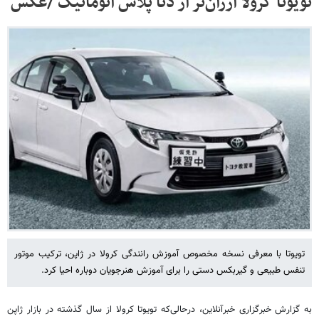
تویوتا کرولا ارزان‌تر از دنا پلاس اتوماتیک /عکس
تویوتا با معرفی نسخه مخصوص آموزش رانندگی کرولا در ژاپن، ترکیب موتور
تنفس طبیعی و گیربکس دستی را برای آموزش هنرجویان دوباره احیا کرد.
به گزارش خبرگزاری خبرآنلاین، درحالی‌که تویوتا کرولا از سال گذشته در بازار ژاپن