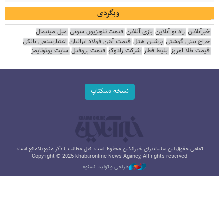
وبگردی
خبرآنلاین
راه نو آنلاین
بازی آنلاین
قیمت تلویزیون سونی
مبل مینیمال
جراح بینی گوشتی
پرشین هتل
قیمت آهن فولاد ایرانیان
اعتبارسنجی بانکی
قیمت طلا امروز
بلیط قطار
شرکت رادوکو
قیمت پروفیل
سایت یوتوتایمز
نسخه دسکتاپ
تمامی حقوق این سایت برای خبرآنلاین محفوظ است. نقل مطالب با ذکر منبع بلامانع است.
Copyright © 2025 khabaronline News Agancy, All rights reserved
طراحی و تولید: نستوه