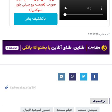
صورت (قیمت رو ببینی باور
نمیکنی!)
باتخفیف بخر
کد مطلب
2221279
برچسب‌ها
سینمای مستند
فیلم مستند
حسین امیرعبداللهیان