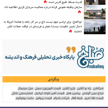
قدرت مسلط خلیج فارس است
سازمان وظیفه عمومی فراجا درباره معافیت سربازان فراری اطلاعیه داد
ابوالفتح: برای ترامپ مهم نیست تاج بر سر کار باشد یا عمامه/ آمریکا به
دنبال تغییر حکومت نیست/ عمان و عربستان در توقف حملات نقش
داشتند
وبگردی
خبرآنلاین
راه نو آنلاین
بازی آنلاین
قیمت تلویزیون سونی
مبل مینیمال
جراح بینی گوشتی
پرشین هتل
قیمت آهن فولاد ایرانیان
اعتبارسنجی بانکی
قیمت طلا امروز
بلیط قطار
شرکت رادوکو
قیمت پروفیل
سایت یوتوتایمز