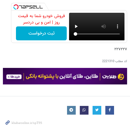
فروش خودرو شما به قیمت
روز | امن و بی دردسر
ثبت درخواست
۲۲۷۲۲۷
کد مطلب
2221310