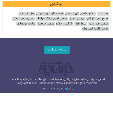
وبگردی
خبرآنلاین
راه نو آنلاین
بازی آنلاین
قیمت تلویزیون سونی
مبل مینیمال
جراح بینی گوشتی
پرشین هتل
قیمت آهن فولاد ایرانیان
اعتبارسنجی بانکی
قیمت طلا امروز
بلیط قطار
شرکت رادوکو
قیمت پروفیل
سایت یوتوتایمز
خرید اکانت chatgpt
نسخه دسکتاپ
تمامی حقوق این سایت برای خبرآنلاین محفوظ است. نقل مطالب با ذکر منبع بلامانع است.
Copyright © 2025 khabaronline News Agancy, All rights reserved
طراحی و تولید: نستوه