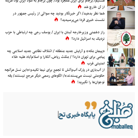
هستیم/ برجام برای ایران معجزه بود/ چون برجام به سود ایران بود آمریکا
از آن خارج شد
شما نظر بدهید/ اگر خبرنگار بودید چه سوالی از رئیس جمهور در
نشست خبری فردا می‌پرسیدید؟
راز دشمنی وزیرخارجه لبنان با ایران / یوسف رجی چه ارتباطی با حزب
نزدیک به اسرائیل دارد؟
«پیمان مکه» و آرایش جدید منطقه / ائتلاف نظامی جدید اسلامی چه
پیامی برای تهران دارد؟ / مثلث ریاض، آنکارا و اسلام‌آباد علیه خلاء
امنیتی غرب
از آب‌بازی در پارک آب‌وآتش تا تجمع برای نیما تکیدو؛«این نسل هرآنچه
حکومتی نیست می‌پسندند»/ الگوهای رسمی دیگر مرجع نیستند/ یقه
نوجوان‌ها را نگیرید!