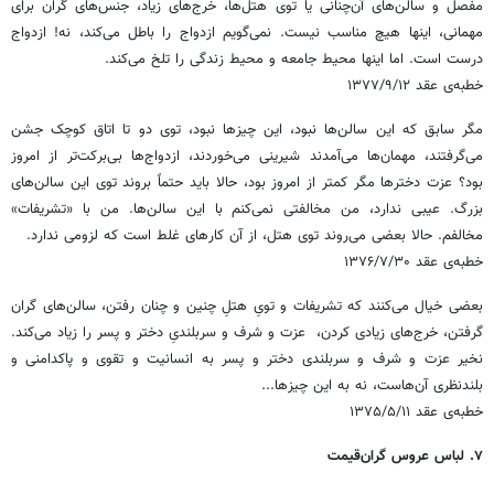
مفصل و سالن‌های آن‌چنانی یا توی هتل‌ها، خرج‌های زیاد، جنس‌های گران برای
مهمانی، اینها هیچ مناسب نیست. نمی‌گویم ازدواج را باطل می‌کند، نه! ازدواج
درست است. اما اینها محیط جامعه و محیط زندگی را تلخ می‌کند.
خطبه‌ی عقد ۱۳۷۷/۹/۱۲
مگر سابق که این سالن‌ها نبود، این چیزها نبود، توی دو تا اتاق کوچک جشن
می‌گرفتند، مهمان‌ها می‌آمدند شیرینی می‌خوردند، ازدواج‌ها بی‌برکت‌تر از امروز
بود؟ عزت دخترها مگر کمتر از امروز بود، حالا باید حتماً بروند توی این سالن‌های
بزرگ. عیبی ندارد، من مخالفتی نمی‌کنم با این سالن‌ها. من با «تشریفات»
مخالفم. حالا بعضی می‌روند توی هتل، از آن کارهای غلط است که لزومی ندارد.
خطبه‌ی عقد ۱۳۷۶/۷/۳۰
بعضی خیال می‌کنند که تشریفات و تویِ هتلِ چنین و چنان رفتن، سالن‌های گران
گرفتن، خرج‌های زیادی کردن، ‌ عزت و شرف و سربلندیِ دختر و پسر را زیاد می‌کند.
نخیر عزت و شرف و سربلندی دختر و پسر به انسانیت و تقوی و پاکدامنی و
بلندنظری آن‌هاست، نه به این چیزها...
خطبه‌ی عقد ۱۳۷۵/۵/۱۱
۷. لباس عروس گران‌قیمت