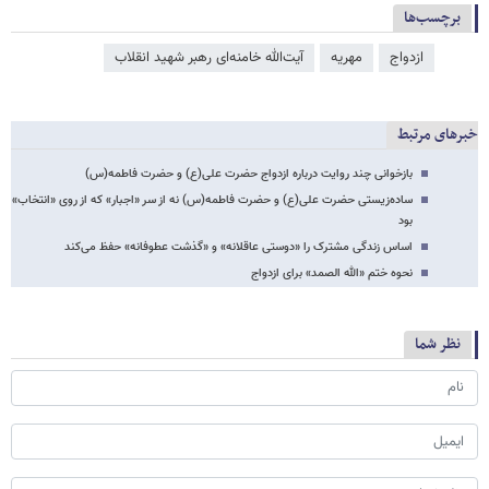
برچسب‌ها
ازدواج
مهریه
آیت‌الله خامنه‌ای رهبر شهید انقلاب
خبرهای مرتبط
بازخوانی چند روایت درباره ازدواج حضرت علی(ع) و حضرت فاطمه(س)
ساده‌زیستی حضرت علی(ع) و حضرت فاطمه(س) نه از سر «اجبار» که از روی «انتخاب»
بود
اساس زندگی مشترک را «دوستی عاقلانه» و «گذشت عطوفانه» حفظ می‌کند
نحوه ختم «الله الصمد» برای ازدواج
نظر شما