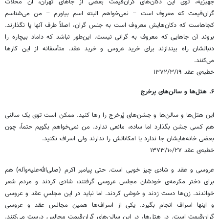
جهیزیه، توی این دکان‌های گران‌قیمت بعضی از جاهای تهران، آن محلات
گران‌قیمت که معروف است – نمی‌خواهم البته اسم بیاورم – من می‌شناسم
کجاهاست که دکان‌هایش معروف است به جنس گران، اصلاً طرف آنها پا نگذارند.
بروند آن جاهایی که معروف به گرانی نیست. این‌طور نباشد که داماد بیچاره را
دنبالشان راه بیندازند برای خرید عروس و خرید عقد. متأسفانه از این کارها
می‌کنند.
خطبه‌ی عقد ۱۳۷۲/۳/۱۹
۶. هتل‌ها و سالن‌های پرخرج
این هتل‌ها و سالن‌ها و جشن‌های پُرخرج را رها کنید. ممکن است توی یک سالنی
هم کسی جشن بگذارد اما ساده، مانعی ندارد. من نمی‌خواهم بگویم حتماً، چون
بعضی خانه‌هایشان جا ندارد یا امکاناتش را ندارند ولی اسراف نکنید.
خطبه‌ی عقد ۱۳۷۳/۱۰/۲۷
عروسی و عقد و شادی چیز خوبی است. حتی پیامبر اکرم (صلی‌الله‌علیه‌وآله) هم
برای دختر مکرمه‌ی‌ خودشان مجلس عروسی گرفتند، شادی کردند و مردم شعر
خواندند. زن‌ها دست زدند و خوشی کردند. اما نباید در این مجلسِ عقد و عروسی
و اینها اسراف انجام بگیرد. یکی از اسراف‌ها همین مجالس عقد و عروسی
گران‌قیمت است. در هتل‌ها، در این سالن‌های گران‌قیمت مجالس درست می‌کنند.