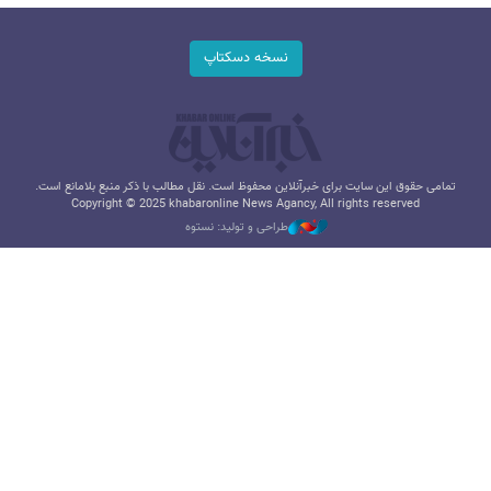
نسخه دسکتاپ
تمامی حقوق این سایت برای خبرآنلاین محفوظ است. نقل مطالب با ذکر منبع بلامانع است.
Copyright © 2025 khabaronline News Agancy, All rights reserved
طراحی و تولید: نستوه