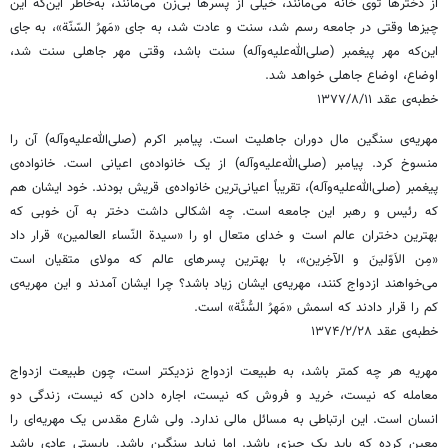
از دخترها توی خانه می‌مانند، خیلی از پسرها بی‌زن می‌مانند، به‌خاطر این‌که این
چیزها وقتی در جامعه رسم شد، سنت و عادت شد، به جای «مَهرُ السّنّة»، به جای
این‌که مهر پیغمبر (صلی‌الله‌علیه‌وآله) سنت باشد، وقتی مهر جاهلی سنت شد،
اوضاع، اوضاع جاهلی خواهد شد.
خطبه‌ی عقد ۱۳۷۷/۸/۱۱
مهریه‌ی سنگین مال دوران جاهلیت است. پیامبر اکرم (صلی‌الله‌علیه‌وآله) آن را
منسوخ کرد. پیامبر (صلی‌الله‌علیه‌وآله) از یک خانواده‌ی اعیانی است. خانواده‌ی
پیغمبر (صلی‌الله‌علیه‌وآله)، تقریباً اعیانی‌ترین خانواده‌ی قریش بودند. خود ایشان هم
که رئیس و رهبر این جامعه است. چه اشکالی داشت دختر به آن خوبی که
بهترین دختران عالم است و خدای متعال او را «سیدة النّساء العالمین» قرار داد
«مِن الاَوّلینَ و الآخِرین»، با بهترین پسرهای عالم که مولای متقیان است
می‌خواهند ازدواج کنند، مهریه‌ی ایشان زیاد باشد؟ چرا ایشان آمدند و این مهریه‌ی
کم را قرار دادند که اسمش «مَهرُ السُّنَّة» است.
خطبه‌ی عقد ۱۳۷۴/۲/۲۸
مهریه هر چه کمتر باشد، به طبیعت ازدواج نزدیکتر است، چون طبیعت ازدواج
معامله که نیست، خرید و فروش که نیست، اجاره دادن که نیست، زندگی دو
انسان است. این ارتباطی به مسائل مالی ندارد. ولی شارع مقدس یک مهریه‌ای را
معین کرده که باید یک چیزی باشد. اما نباید سنگین باشد. بایستی عادی باشد