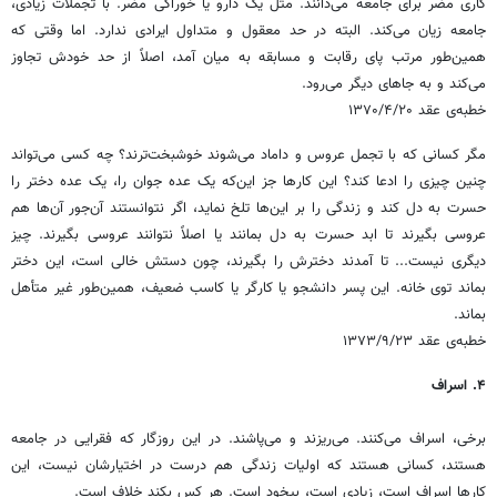
کاری مضر برای جامعه می‌دانند. مثل یک دارو یا خوراکی مضر. با تجملات زیادی،
جامعه زیان می‌کند. البته در حد معقول و متداول ایرادی ندارد. اما وقتی که
همین‌طور مرتب پای رقابت و مسابقه به میان آمد، اصلاً از حد خودش تجاوز
می‌کند و به جاهای دیگر می‌رود.
خطبه‌ی عقد ۱۳۷۰/۴/۲۰
مگر کسانی که با تجمل عروس و داماد می‌شوند خوشبخت‌ترند؟ چه کسی می‌تواند
چنین چیزی را ادعا کند؟ این کارها جز این‌که یک عده جوان را، یک عده دختر را
حسرت به دل کند و زندگی را بر این‌ها تلخ نماید، اگر نتوانستند آن‌جور آن‌ها هم
عروسی بگیرند تا ابد حسرت به دل بمانند یا اصلاً نتوانند عروسی بگیرند. چیز
دیگری نیست... تا آمدند دخترش را بگیرند، چون دستش خالی است، این دختر
بماند توی خانه. این پسر دانشجو یا کارگر یا کاسب ضعیف، همین‌طور غیر متأهل
بماند.
خطبه‌ی عقد ۱۳۷۳/۹/۲۳
۴. اسراف
برخی، اسراف می‌کنند. می‌ریزند و می‌پاشند. در این روزگار که فقرایی در جامعه
هستند، کسانی هستند که اولیات زندگی هم درست در اختیارشان نیست، این
کارها اسراف است، زیادی است، بیخود است. هر کس بکند خلاف است.