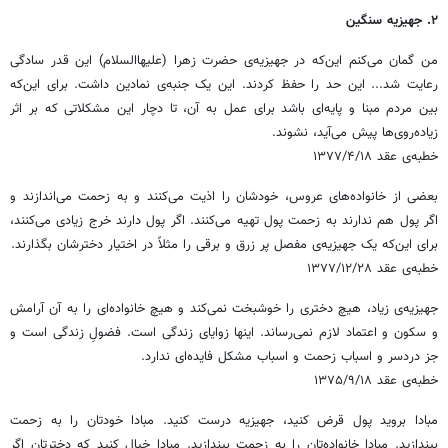
۲. جهیزیه سنگین
من گمان می‌کنم این‌که در جهیزیه‌ی حضرت زهرا (علیهاالسلام) این قدر سادگی
رعایت شد... این حد را حفظ کردند. این یک جنبه‌ی نمادین داشت. برای این‌که
بین مردم مبنا و پایه‌ای باشد برای عمل به آن، تا دچار این مشکلاتی که بر اثر
زیاده‌روی‌ها پیش می‌آید، نشوند.
خطبه‌ی عقد ۱۳۷۷/۴/۱۸
بعضی از خانواده‌های عروس، خودشان را اذیت می‌کنند و به زحمت می‌اندازند و
اگر پول هم ندارند به زحمت پول تهیه می‌کنند. اگر پول دارند خرج زیادی می‌کنند،
برای این‌که یک جهیزیه‌ی مفصل پر زرق و برقی را مثلاً در اختیار دخترشان بگذارند.
خطبه‌ی عقد ۱۳۷۷/۱۲/۲۸
جهیزیه‌ی زیاد، هیچ دختری را خوشبخت نمی‌کند و هیچ خانواده‌ای را به آن آرامش
و سکون و اعتماد لازم نمی‌رساند. اینها زوایای زندگی است. فضولِ زندگی است و
جز دردسر و اسباب زحمت و اسباب مشکل فایده‌ای ندارد.
خطبه‌ی عقد ۱۳۷۵/۹/۱۸
مبادا بروید پول قرض کنید، جهیزیه درست کنید. مبادا خودتان را به زحمت
بیندازید. مبادا خانواده‌تان را به زحمت بیندازید. مبادا خیال کنید که دخترتان اگر