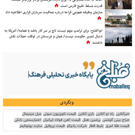
قدرت مسلط خلیج فارس است
سازمان وظیفه عمومی فراجا درباره معافیت سربازان فراری اطلاعیه داد
ابوالفتح: برای ترامپ مهم نیست تاج بر سر کار باشد یا عمامه/ آمریکا به
دنبال تغییر حکومت نیست/ عمان و عربستان در توقف حملات نقش
داشتند
وبگردی
خبرآنلاین
راه نو آنلاین
بازی آنلاین
قیمت تلویزیون سونی
مبل مینیمال
جراح بینی گوشتی
پرشین هتل
قیمت آهن فولاد ایرانیان
اعتبارسنجی بانکی
قیمت طلا امروز
بلیط قطار
شرکت رادوکو
قیمت پروفیل
سایت یوتوتایمز