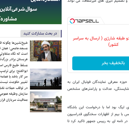
 و تصمیم گیری های غیرشفاف، می تواند
در بحث مشارکت کنید
و طبقه شارژی ( ارسال به سراسر
شیخ‌نشین‌ها چگونه فک
کشور)
مسجدجامعی: عمان تن
است که نگاه متفاوتی 
عربستان برادر بزرگ‌
باتخفیف بخر
مسلط خلیج فارس ا
ابوالفتح: برای ترامپ
سر کار باشد یا عمامه/
زه معرفی نمایندگان فوتبال ایران به
تغییر حکومت نیست/ 
در توقف حملات نقش
س شایستگی، عدالت و پارامترهای مشخص
سازمان وظیفه عمومی 
معافیت سربازان فراری
ی لیگ بود اما با درخواست این باشگاه
یس با بیم از اظهارات سخنگوی فدراسیون
 در نامه ای به رییس جمهور تاکید کرد تا