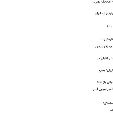
نه هایجک بهترین
رین آزادکاران
ولیس
تاریخی شد
مون؛ وعده‌ای
لی آقایان در
ییان؛ بمب
انی باز شد!
فدراسیون آسیا
ستقلال!
شد