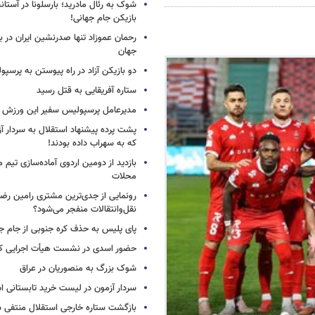
شوک به رئال مادرید؛ بارسلونا در آستا
بازیکن جام جهانی!
رحمان عموزاد تنها صدرنشین ایران در برت
جهان
دو بازیکن آزاد در راه پیوستن به پرسپ
ستاره آفریقایی به قتل رسید
مدیرعامل پرسپولیس سفیر این ورزش 
پشت پرده پیشنهاد استقلال به سردار آز
که به سهراب داده بودند!
بازدید از دومین اردوی آماده‌سازی تیم م
محلات
رونمایی از جدی‌ترین مشتری رامین رضا
نقل‌وانتقالات منفجر می‌شود؟
پای پلیس به حذف کره جنوبی از جام جه
حضور اسدی در نشست هیأت اجرایی کن
شوک بزرگ به منصوریان در عراق
سردار آزمون در لیست خرید تابستانی ا
بازگشت ستاره خارجی استقلال منتفی 