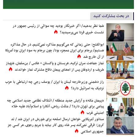
در بحث مشارکت کنید
شما نظر بدهید/ اگر خبرنگار بودید چه سوالی از رئیس جمهور در
نشست خبری فردا می‌پرسیدید؟
ابوالفتح: حتی زمانی که می‌گوییم مذاکره نمی‌کنیم، در حال مذاکره
هستیم/ برجام برای ایران معجزه بود/ چون برجام به سود ایران بود آمریکا
از آن خارج شد
نماز جماعت سران ترکیه، عربستان و پاکستان + عکس / بن‌سلمان، شهباز
شریف و اردوغان پس از امضای پیمان دفاع مشترک نماز خواندند
راز دشمنی وزیرخارجه لبنان با ایران / یوسف رجی چه ارتباطی با حزب
نزدیک به اسرائیل دارد؟
«پیمان مکه» و آرایش جدید منطقه / ائتلاف نظامی جدید اسلامی چه
پیامی برای تهران دارد؟ / مثلث ریاض، آنکارا و اسلام‌آباد علیه خلاء
امنیتی غرب
سناتور آمریکایی خواهان ارسال اسلحه برای شورش در ایران شد / تد
کروز: فرقی نمی‌کند پسر شاه روی کار بیاید یا مریم رجوی، هر کسی جز
جمهوری اسلامی