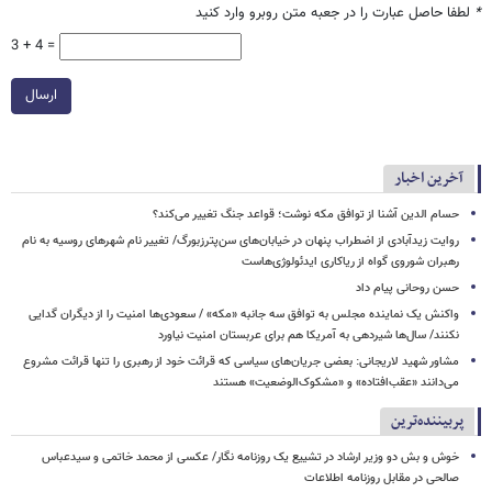
*
لطفا حاصل عبارت را در جعبه متن روبرو وارد کنید
3 + 4 =
ارسال
آخرین اخبار
حسام الدین آشنا از توافق مکه نوشت؛ قواعد جنگ تغییر می‌کند؟
روایت زیدآبادی از اضطراب پنهان در خیابان‌های سن‌پترزبورگ/ تغییر نام شهرهای روسیه به نام
رهبران شوروی گواه از ریاکاری ایدئولوژی‌هاست
حسن روحانی پیام داد
واکنش یک نماینده مجلس به توافق سه جانبه «مکه» / سعودی‌ها امنیت را از دیگران گدایی
نکنند/ سال‌ها شیردهی به آمریکا هم برای عربستان امنیت نیاورد
مشاور شهید لاریجانی: بعضی جریان‌های سیاسی که قرائت خود از رهبری را تنها قرائت مشروع
می‌دانند «عقب‌افتاده» و «مشکوک‌الوضعیت» هستند
پربیننده‌ترین
خوش و بش دو وزیر ارشاد در تشییع یک روزنامه نگار/ عکسی از محمد خاتمی و سیدعباس
صالحی در مقابل روزنامه اطلاعات