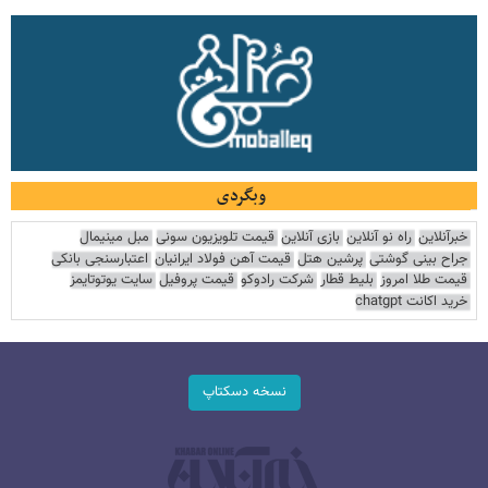
وبگردی
خبرآنلاین
راه نو آنلاین
بازی آنلاین
قیمت تلویزیون سونی
مبل مینیمال
جراح بینی گوشتی
پرشین هتل
قیمت آهن فولاد ایرانیان
اعتبارسنجی بانکی
قیمت طلا امروز
بلیط قطار
شرکت رادوکو
قیمت پروفیل
سایت یوتوتایمز
خرید اکانت chatgpt
نسخه دسکتاپ