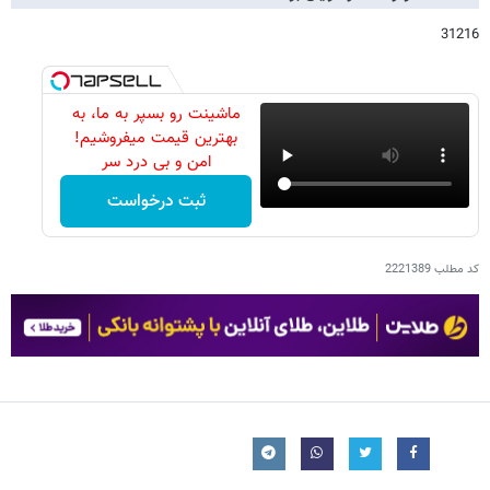
31216
ماشینت رو بسپر به ما، به
بهترین قیمت میفروشیم!
امن و بی درد سر
ثبت درخواست
کد مطلب
2221389