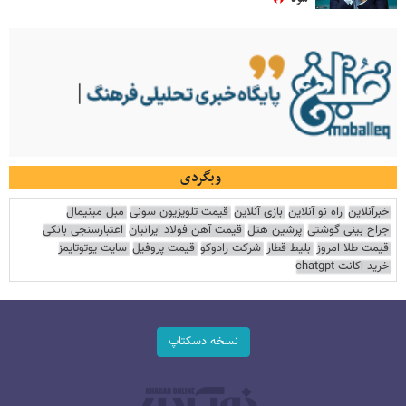
وبگردی
خبرآنلاین
راه نو آنلاین
بازی آنلاین
قیمت تلویزیون سونی
مبل مینیمال
جراح بینی گوشتی
پرشین هتل
قیمت آهن فولاد ایرانیان
اعتبارسنجی بانکی
قیمت طلا امروز
بلیط قطار
شرکت رادوکو
قیمت پروفیل
سایت یوتوتایمز
خرید اکانت chatgpt
نسخه دسکتاپ