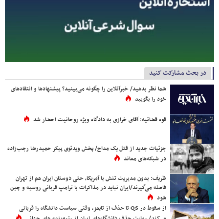
در بحث مشارکت کنید
شما نظر بدهید/ خبرآنلاین را چگونه می‌بینید؟ پیشنهادها و انتقادهای
خود را بگویید
قوه قضائیه: آقای خرازی به دادگاه ویژه روحانیت احضار شد
جزئیات جدید از قتل یک مداح/ پخش ویدئوی پیکر حمیدرضا رجب‌زاده
در شبکه‌های معاند
ظریف: بدون مدیریت تنش با آمریکا، حتی دوستان ایران هم از تهران
فاصله می‌گیرند/ایران نباید در مذاکرات با ترامپ قربانی روسیه و چین
شود
از سقوط در QS تا حذف از تایمز، وقتی سیاست دانشگاه را قربانی
می‌کند/ روایت حذف دانشگاه‌های ایران از رتبه‌بندی‌های جهانی