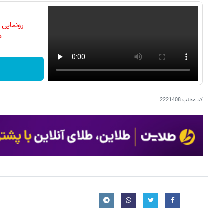
رونمایی
دن
کد مطلب
2221408