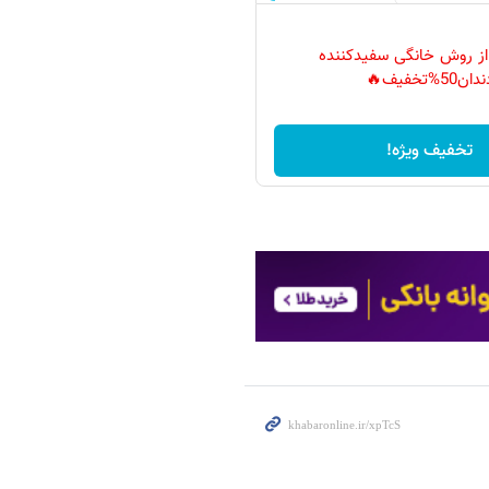
 از روش خانگی سفیدکننده
دان50%تخفیف🔥
تخفیف ویژه!