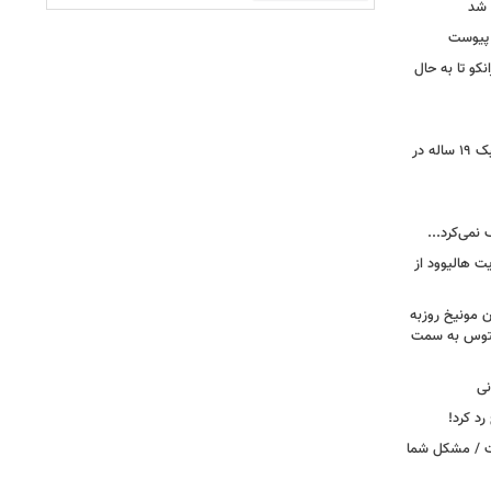
 شد
 پیوست
نکو تا به حال
رونمایی از خرید جدید پرسپولیس؛ هافبک ۱۹ ساله در
 نمی‌کرد...
ت هالیوود از
رن مونیخ روزبه
وونتوس به سمت
نی
د کرد!
ست / مشکل شما