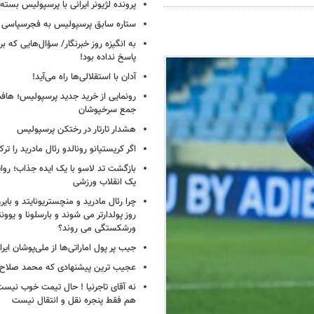
پرونده لژیونر ایرانی با پرسپولیس بسته
ستاره سابق پرسپولیس به فجرسپاسی
به انگیزه روز خبرنگار/ سؤال‌هایی که برا
پاسخ نداده بود!
آدان با استقلالی‌ها راه می‌آید!
جمع سرخپوشان
هشدار تارتار در رختکن پرسپولیس
اگر کریستیانو رونالدو رئال مادرید را ترک
بازگشت تد لاسو با یک ایده جذاب؛ روای
یک انقلاب ورزشی
چرا رئال مادرید و منچستریونایتد و بای
روز پولدارتر می شوند و بارسلونا و ی
ورشکستگی می روند؟
جیب پر پول اماراتی‌ها از ملی‌پوشان ایرا
عجیب ترین پیشنهادی که محمد صلاح ر
نه آقای تاجرنیا ! حال تیمت خوب نی
هم فقط پنجره نقل و انتقال نیست