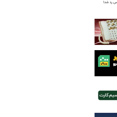
یس رد شد!