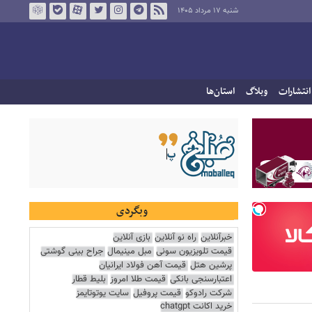
شنبه ۱۷ مرداد ۱۴۰۵
انتشارات
وبلاگ
استان‌ها
وبگردی
خبرآنلاین
راه نو آنلاین
بازی آنلاین
قیمت تلویزیون سونی
مبل مینیمال
جراح بینی گوشتی
پرشین هتل
قیمت آهن فولاد ایرانیان
اعتبارسنجی بانکی
قیمت طلا امروز
بلیط قطار
شرکت رادوکو
قیمت پروفیل
سایت یوتوتایمز
خرید اکانت chatgpt