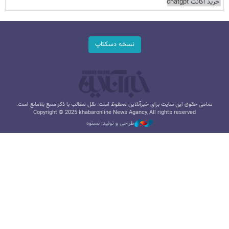
خرید اکانت chatgpt
نسخه دسکتاپ
تمامی حقوق این سایت برای خبرآنلاین محفوظ است. نقل مطالب با ذکر منبع بلامانع است.
Copyright © 2025 khabaronline News Agancy, All rights reserved
طراحی و تولید: نستوه