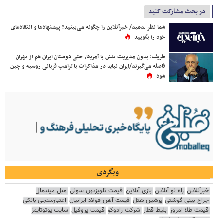
در بحث مشارکت کنید
شما نظر بدهید/ خبرآنلاین را چگونه می‌بینید؟ پیشنهادها و انتقادهای
خود را بگویید
ظریف: بدون مدیریت تنش با آمریکا، حتی دوستان ایران هم از تهران
فاصله می‌گیرند/ایران نباید در مذاکرات با ترامپ قربانی روسیه و چین
شود
وبگردی
خبرآنلاین
راه نو آنلاین
بازی آنلاین
قیمت تلویزیون سونی
مبل مینیمال
جراح بینی گوشتی
پرشین هتل
قیمت آهن فولاد ایرانیان
اعتبارسنجی بانکی
قیمت طلا امروز
بلیط قطار
شرکت رادوکو
قیمت پروفیل
سایت یوتوتایمز