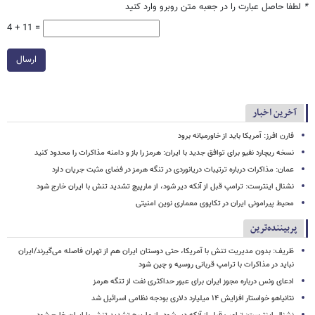
*
لطفا حاصل عبارت را در جعبه متن روبرو وارد کنید
4 + 11 =
ارسال
آخرین اخبار
فارن افرز: آمریکا باید از خاورمیانه برود
نسخه ریچارد نفیو برای توافق جدید با ایران: هرمز را باز و دامنه مذاکرات را محدود کنید
عمان: مذاکرات درباره ترتیبات دریانوردی در تنگه هرمز در فضای مثبت جریان دارد
نشنال اینترست: ترامپ قبل از آنکه دیر شود، از مارپیچ تشدید تنش با ایران خارج شود
محیط پیرامونی ایران در تکاپوی معماری نوین امنیتی
پربیننده‌ترین
ظریف: بدون مدیریت تنش با آمریکا، حتی دوستان ایران هم از تهران فاصله می‌گیرند/ایران
نباید در مذاکرات با ترامپ قربانی روسیه و چین شود
ادعای ونس درباره مجوز ایران برای عبور حداکثری نفت از تنگه هرمز
نتانیاهو خواستار افزایش ۱۴ میلیارد دلاری بودجه نظامی اسرائیل شد