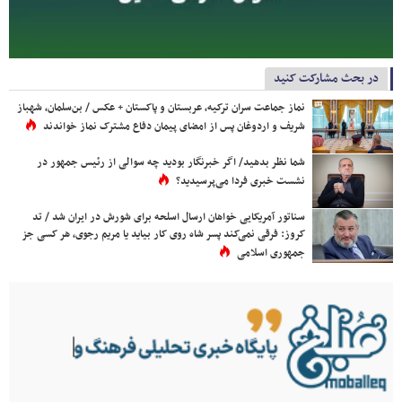
در بحث مشارکت کنید
نماز جماعت سران ترکیه، عربستان و پاکستان + عکس / بن‌سلمان، شهباز
شریف و اردوغان پس از امضای پیمان دفاع مشترک نماز خواندند
شما نظر بدهید/ اگر خبرنگار بودید چه سوالی از رئیس جمهور در
نشست خبری فردا می‌پرسیدید؟
سناتور آمریکایی خواهان ارسال اسلحه برای شورش در ایران شد / تد
کروز: فرقی نمی‌کند پسر شاه روی کار بیاید یا مریم رجوی، هر کسی جز
جمهوری اسلامی