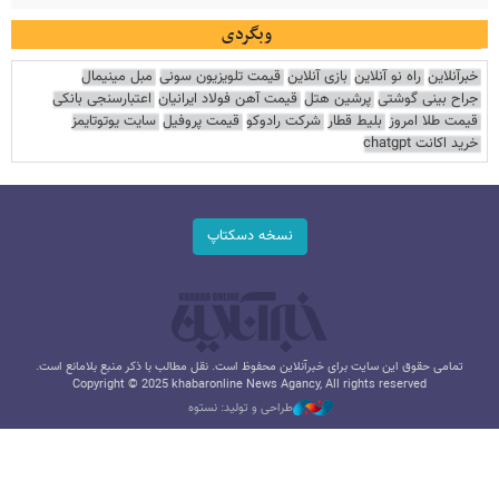
وبگردی
خبرآنلاین
راه نو آنلاین
بازی آنلاین
قیمت تلویزیون سونی
مبل مینیمال
جراح بینی گوشتی
پرشین هتل
قیمت آهن فولاد ایرانیان
اعتبارسنجی بانکی
قیمت طلا امروز
بلیط قطار
شرکت رادوکو
قیمت پروفیل
سایت یوتوتایمز
خرید اکانت chatgpt
نسخه دسکتاپ
تمامی حقوق این سایت برای خبرآنلاین محفوظ است. نقل مطالب با ذکر منبع بلامانع است.
Copyright © 2025 khabaronline News Agancy, All rights reserved
طراحی و تولید: نستوه