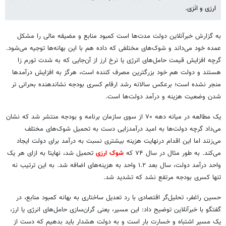
ارزی و انٰزی.
به گزارش خبرآنلاین دولت مدت‌ها است کمبود منابع و مضیقه مالی را مشکل
عمده خود می‌داند و شوک‌های مختلفی که داده هم با این بهانه‌ها توجیه می‌شود.
گرچه افزایش قیمت حامل‌های انرژی یا نرخ ارز از آن‌جایی که به شدت تورم زا
هستند و دولت هم خود بزرگترین مصرف کننده است، هرگز به افزایش درآمدها
منجر نشده است؛ برعکس سالانه رشد ارقام کسری بودجه نشاندهنده بحرانی تر
شدن وضعیت هزینه و درآمد دولت‌ها است.
یک مطالعه در میانه دهه ۷۰ از سوی سازمان برنامه و بودجه منتشر شد که نشان
می‌داد گرچه دولت‌ها به امید درآمدزایی دست به تحمیل شوک‌های مختلف
می‌زنند اما این اقدام درنهایت هزینه بیشتری نسبت به درآمد برای دولت ایجاد
می‌کند. به طور مثال در سال ۷۴ که
شوک ارزی
تحمیل شد، نهایتا به ازای هر یک
واحد درآمد دولت، سال بعد ۱.۲ واحد به هزینه‌های اضافه شد. به این ترتیب نه
تنها کسری بودجه مرتفع نشد که تشدید شد.
حسین راغفر، تحلیل‌گر اقتصادی با رد تعدیل ساختاری به بهانه کمبود منابع، در
گفتگو با خبرآنلاین توضیح داد: این مسیر، یعنی گران‌سازی حامل‌های انرژی یا ارز،
یک مسیر اشتباه و خسارت بار است و به دولت هشدار باید بدهیم که دست از