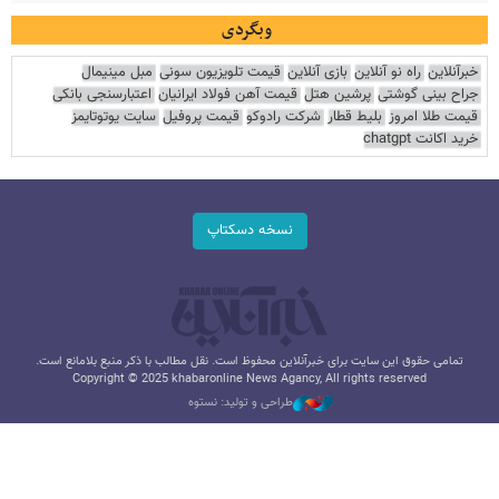
وبگردی
خبرآنلاین
راه نو آنلاین
بازی آنلاین
قیمت تلویزیون سونی
مبل مینیمال
جراح بینی گوشتی
پرشین هتل
قیمت آهن فولاد ایرانیان
اعتبارسنجی بانکی
قیمت طلا امروز
بلیط قطار
شرکت رادوکو
قیمت پروفیل
سایت یوتوتایمز
خرید اکانت chatgpt
نسخه دسکتاپ
تمامی حقوق این سایت برای خبرآنلاین محفوظ است. نقل مطالب با ذکر منبع بلامانع است.
Copyright © 2025 khabaronline News Agancy, All rights reserved
طراحی و تولید: نستوه