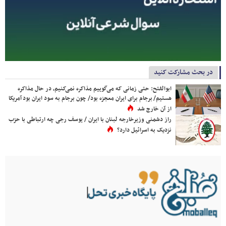
در بحث مشارکت کنید
ابوالفتح: حتی زمانی که می‌گوییم مذاکره نمی‌کنیم، در حال مذاکره
هستیم/ برجام برای ایران معجزه بود/ چون برجام به سود ایران بود آمریکا
از آن خارج شد
راز دشمنی وزیرخارجه لبنان با ایران / یوسف رجی چه ارتباطی با حزب
نزدیک به اسرائیل دارد؟