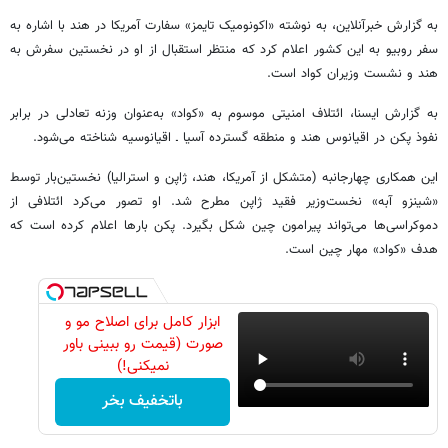
به گزارش خبرآنلاین، به نوشته «اکونومیک تایمز» سفارت آمریکا در هند با اشاره به
سفر روبیو به این کشور اعلام کرد که منتظر استقبال از او در نخستین سفرش به
هند و نشست وزیران کواد است.
به گزارش ایسنا، ائتلاف امنیتی موسوم به «کواد» به‌عنوان وزنه تعادلی در برابر
نفوذ پکن در اقیانوس هند و منطقه گسترده آسیا ـ اقیانوسیه شناخته می‌شود.
این همکاری چهارجانبه (متشکل از آمریکا، هند، ژاپن و استرالیا) نخستین‌بار توسط
«شینزو آبه» نخست‌وزیر فقید ژاپن مطرح شد. او تصور می‌کرد ائتلافی از
دموکراسی‌ها می‌تواند پیرامون چین شکل بگیرد. پکن بارها اعلام کرده است که
هدف «کواد» مهار چین است.
ابزار کامل برای اصلاح مو و
صورت (قیمت رو ببینی باور
نمیکنی!)
باتخفیف بخر