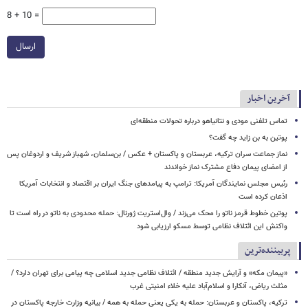
8 + 10 =
ارسال
آخرین اخبار
تماس تلفنی مودی و نتانیاهو درباره تحولات منطقه‌ای
پوتین به بن زاید چه گفت؟
نماز جماعت سران ترکیه، عربستان و پاکستان + عکس / بن‌سلمان، شهباز شریف و اردوغان پس
از امضای پیمان دفاع مشترک نماز خواندند
رئیس مجلس نمایندگان آمریکا: ترامپ به پیامدهای جنگ ایران بر اقتصاد و انتخابات آمریکا
اذعان کرده است
پوتین خطوط قرمز ناتو را محک می‌زند / وال‌استریت ژورنال: حمله محدودی به ناتو در راه است تا
واکنش این ائتلاف نظامی توسط مسکو ارزیابی شود
پربیننده‌ترین
«پیمان مکه» و آرایش جدید منطقه / ائتلاف نظامی جدید اسلامی چه پیامی برای تهران دارد؟ /
مثلث ریاض، آنکارا و اسلام‌آباد علیه خلاء امنیتی غرب
ترکیه، پاکستان و عربستان: حمله به یکی یعنی حمله به همه / بیانیه وزارت خارجه پاکستان در