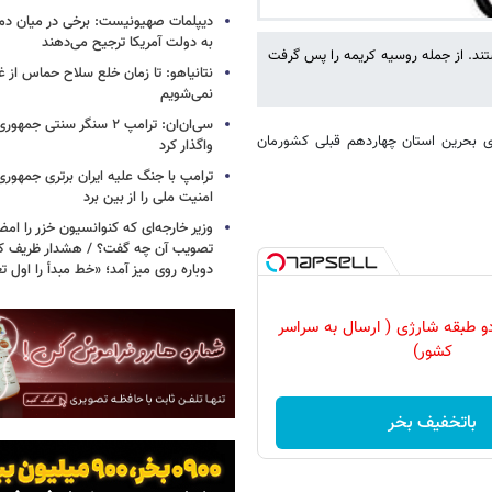
دیپلمات صهیونیست: برخی در میان دموکر
به دولت آمریکا ترجیح می‌دهند
تند. از جمله روسیه کریمه را پس گرفت
نتانیاهو: تا زمان خلع سلاح حماس از غ
نمی‌شویم
سی‌ان‌ان: ترامپ ۲ سنگر سنتی ج
یری بحرین استان چهاردهم قبلی کشورمان
واگذار کرد
ترامپ با جنگ علیه ایران برتری جمهوری
امنیت ملی را از بین برد
وزیر خارجه‌ای که کنوانسیون خزر را امضا
دوباره روی میز آمد؛ «خط مبدأ را اول ت
و طبقه شارژی ( ارسال به سراسر
کشور)
باتخفیف بخر