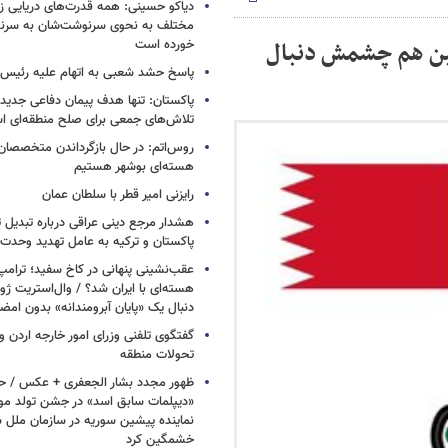
دیاکو حسینی: همه قدرت‌های دریایی زم
مختلف به نحوی سرنوشت‌شان به سرنو
چین هم چشمش دنبال
خورده است
پاسخ حشد شعبی به اتهام‌ علیه رئیس 
پاکستان: تنها هدف پیمان دفاعی جدید
تلاش‌های جمعی برای صلح منطقه‌ای 
روس‌اتم: در حال بازگرداندن متخصصان 
هسته‌ای بوشهر هستیم
رایزنی امیر قطر با سلطان عمان
هشدار مرجع دینی عراقی درباره تبدیل 
پاکستان و ترکیه به عامل تهدید وحدت 
عقب‌نشینی پنهانی در کاخ سفید؛ ترامپ
هسته‌ای با ایران شد؟ / وال‌استریت ژور
دنبال یک «پایان آبرومندانه» بدون امض
گفتگوی تلفنی وزرای امور خارجه اردن و 
تحولات منطقه
ظهور مجدد بشار الجعفری + عکس / ح
«دیپلمات سابق اسد» در جشن تولد مو
نماینده پیشین سوریه در سازمان ملل س
خشمگین کرد