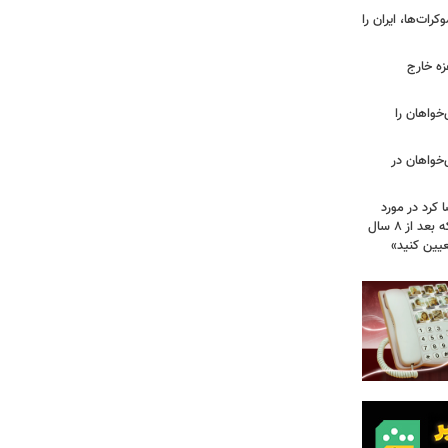
ات‌ها، ایران را
زه خارج
مهوری‌خواهان را
‌خواهان در
 کرد در مورد
تصویب آن چه گفت؟ / هشدار ظریف که بعد از ۸ سال
عیین کنید»