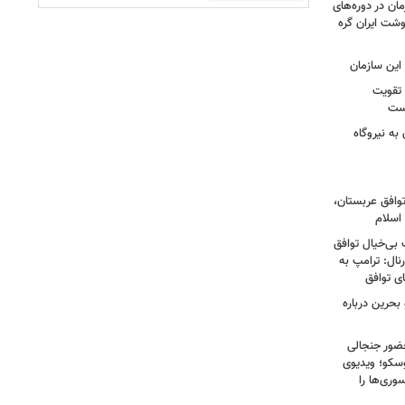
ان در دوره‌های
شت ایران گره
این سازمان
 تقویت
است
به نیروگاه
توافق عربستان،
اسلام
 بی‌خیال توافق
نال: ترامپ به
ای توافق
بحرین درباره
ضور جنجالی
سکو؛ ویدیوی
وری‌ها را