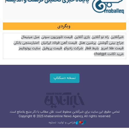
وبگردی
خبرآنلاین
راه نو آنلاین
بازی آنلاین
قیمت تلویزیون سونی
مبل مینیمال
جراح بینی گوشتی
پرشین هتل
قیمت آهن فولاد ایرانیان
اعتبارسنجی بانکی
قیمت طلا امروز
بلیط قطار
شرکت رادوکو
قیمت پروفیل
سایت یوتوتایمز
خرید اکانت chatgpt
نسخه دسکتاپ
تمامی حقوق این سایت برای خبرآنلاین محفوظ است. نقل مطالب با ذکر منبع بلامانع است.
Copyright © 2025 khabaronline News Agancy, All rights reserved
طراحی و تولید: نستوه