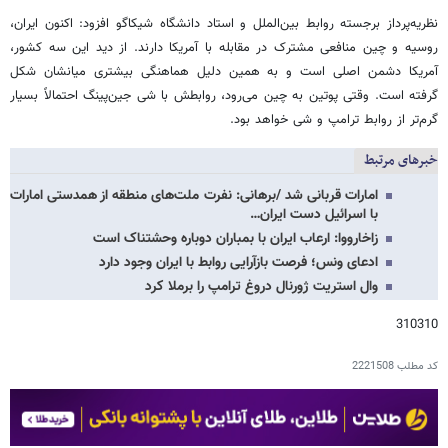
نظریه‌پرداز برجسته روابط بین‌الملل و استاد دانشگاه شیکاگو افزود: اکنون ایران،
روسیه و چین منافعی مشترک در مقابله با آمریکا دارند. از دید این سه کشور،
آمریکا دشمن اصلی است و به همین دلیل هماهنگی بیشتری میانشان شکل
گرفته است. وقتی پوتین به چین می‌رود، روابطش با شی جین‌پینگ احتمالاً بسیار
گرم‌تر از روابط ترامپ و شی خواهد بود.
خبرهای مرتبط
امارات قربانی شد /برهانی: نفرت ملت‌های منطقه از همدستی امارات
با اسرائیل دست ایران…
زاخارووا: ارعاب ایران با بمباران دوباره وحشتناک است
ادعای ونس؛ فرصت بازآرایی روابط با ایران وجود دارد
وال استریت ژورنال دروغ ترامپ را برملا کرد
310310
کد مطلب
2221508