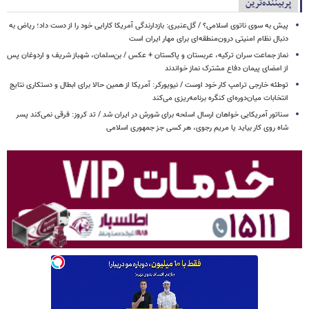
پربیننده‌ترین
پیش به سوی ناتوی اسلامی؟ / گل‌عنبری: بازدارندگی آمریکا کارایی خود را از دست داد؛ ریاض به
دنبال نظام امنیتی درون‌منطقه‌ای برای مهار ایران است
نماز جماعت سران ترکیه، عربستان و پاکستان + عکس / بن‌سلمان، شهباز شریف و اردوغان پس
از امضای پیمان دفاع مشترک نماز خواندند
توطئه خارجی ترامپ کار خود اوست / نیویورکر: آمریکا از همین حالا برای ابطال و دستکاری نتایج
انتخابات میان‌دوره‌ای کنگره برنامه‌ریزی می‌کند
سناتور آمریکایی خواهان ارسال اسلحه برای شورش در ایران شد / تد کروز: فرقی نمی‌کند پسر
شاه روی کار بیاید یا مریم رجوی، هر کسی جز جمهوری اسلامی