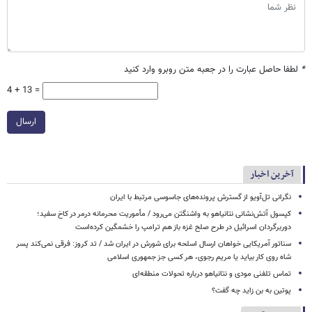
*
لطفا حاصل عبارت را در جعبه متن روبرو وارد کنید
4 + 13 =
ارسال
آخرین اخبار
نگرانی تل‌آویو از گسترش پرونده‌های جاسوسی مرتبط با ایران
کپسول آتش‌نشانی نتانیاهو به واشنگتن می‌رود / مأموریت محرمانه درمر در کاخ سفید؛
دوربرگردان اسرائیل در طرح صلح غزه باز هم ترامپ را خشمگین کرده‌است
سناتور آمریکایی خواهان ارسال اسلحه برای شورش در ایران شد / تد کروز: فرقی نمی‌کند پسر
شاه روی کار بیاید یا مریم رجوی، هر کسی جز جمهوری اسلامی
تماس تلفنی مودی و نتانیاهو درباره تحولات منطقه‌ای
پوتین به بن زاید چه گفت؟