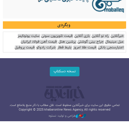
وبگردی
خبرآنلاین
راه نو آنلاین
بازی آنلاین
قیمت تلویزیون سونی
سایت یوتوتایمز
مبل مینیمال
جراح بینی گوشتی
پرشین هتل
قیمت آهن فولاد ایرانیان
اعتبارسنجی بانکی
قیمت طلا امروز
بلیط قطار
شرکت رادوکو
قیمت پروفیل
نسخه دسکتاپ
تمامی حقوق این سایت برای خبرآنلاین محفوظ است. نقل مطالب با ذکر منبع بلامانع است.
Copyright © 2025 khabaronline News Agancy, All rights reserved
طراحی و تولید: نستوه