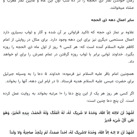
زمان خواندن نماز ذی الحجه را در ده شب اول این ماه و مابین نماز مغرب و
عشاء میخوانند.
سایر اعمال دهه ذی الحجه
علاوه بر نماز ذی حجه که تاکید فراوانی بر آن شده و آثار و ثواب بسیاری دارد
اعمال مستحبی دیگری نیز برای این دهه وجود دارد. برای مثال در روایتی از امام
کاظم علیه السلام آمده است که: هر کسی ۹ روز از اول ماه ذی الحجه را روزه
بگیرد. خداوند ثوابی برابر با ثواب روزه گرفتن در تمام عمرش را برای او خواهد
داد.
همچنین امام باقر علیه السلام نیز فرموده: خداوند ۵ دعا را به وسیله جبرئیل
برای حضرت عیسی علیه السلام هدیه فرستاد. تا در ایام این دهه، آنها را بخواند.
اگر کسی هر روز هر یک از این پنج دعا را ۱۰ مرتبه بخواند به روایت عمل کرده
است. آن پنج دعا چنین است:
اَشْهَدُ اَنْ لااِلهَ اِلاَّ اللهُ، وَحْدَهُ لا شَریکَ لَهُ، لَهُ الْمُلْکُ وَلَهُ الْحَمْدُ، بِیَدِهِ الْخَیْرُ، وَهُوَ
عَلی کُلِّ شَیْء قَدیرٌ
اَشْهَدُ اَنْ لا اِلـهَ اِلاَّ اللهُ، وَحْدَهُ لاشَریکَ لَهُ، اَحَداً صَمَداً، لَمْ یَتَّخِذْ صاحِبَةً وَلا وَلَداً