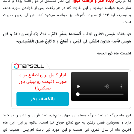
به گزارش
پایگاه فکر و فرهنگ مبلغ،
این نماز متشکل از دو رکعت بوده و مانند
نماز صبح خوانده میشود با این تفاوت که در هر رکعت پس از خواندن سوره حمد،
و توحید، آیه ۱۴۲ از سوره الأعراف نیز خوانده میشود که متن آن بدین صورت
است:
«وَ واعَدْنا مُوسی ثَلاثینَ لَیْلَهً وَ أَتْمَمْناها بِعَشْرٍ فَتَمَّ میقاتُ رَبِّهِ أَرْبَعینَ لَیْلَهً وَ قالَ
مُوسی لِأَخیهِ هارُونَ اخْلُفْنی فی قَوْمی وَ أَصْلِحْ وَ لا تَتَّبِعْ سَبیلَ الْمُفْسِدین»
اهمیت ماه ذی الحجه
ابزار کامل برای اصلاح مو و
صورت (قیمت رو ببینی باور
نمیکنی!)
باتخفیف بخر
این ماه بزرگ دو عید بزرگ مسلمانان جهان بنام‌های عید قربان و غدیر را در خود
دارد و همچنین فصل رفتن به حج تمتع حجاج نیز است. علاوه بر این، این ماه
آخرین ماه از سال قمری نیز هست و این مورد نیز باعث افزایش اهمیت ذی