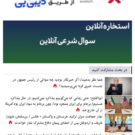
در بحث مشارکت کنید
شما نظر بدهید/ اگر خبرنگار بودید چه سوالی از رئیس جمهور در
نشست خبری فردا می‌پرسیدید؟
ابوالفتح: حتی زمانی که می‌گوییم مذاکره نمی‌کنیم، در حال مذاکره
هستیم/ برجام برای ایران معجزه بود/ چون برجام به سود ایران بود آمریکا
از آن خارج شد
نماز جماعت سران ترکیه، عربستان و پاکستان + عکس / بن‌سلمان، شهباز
شریف و اردوغان پس از امضای پیمان دفاع مشترک نماز خواندند