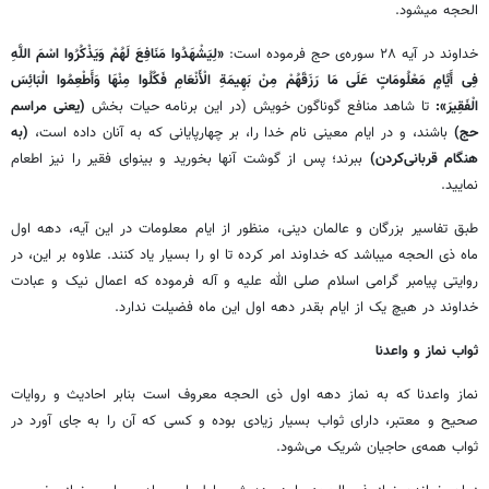
الحجه میشود.
خداوند در آیه ۲۸ سوره‌ی حج فرموده است:
«لِیَشْهَدُوا مَنَافِعَ لَهُمْ وَیَذْکُرُوا اسْمَ اللَّهِ
فِی أَیَّامٍ مَعْلُومَاتٍ عَلَی مَا رَزَقَهُمْ مِنْ بَهِیمَةِ الْأَنْعَامِ فَکُلُوا مِنْهَا وَأَطْعِمُوا الْبَائِسَ
الْفَقِیرَ»:
تا شاهد منافع گوناگون خویش (در این برنامه حیات بخش
(یعنی مراسم
حج)
باشند، و در ایام معینی نام خدا را، بر چهارپایانی که به آنان داده است،
(به
هنگام قربانی‌کردن)
ببرند؛ پس از گوشت آنها بخورید و بینوای فقیر را نیز اطعام
نمایید.
طبق تفاسیر بزرگان و عالمان دینی، منظور از ایام معلومات در این آیه، دهه اول
ماه ذی الحجه میباشد که خداوند امر کرده تا او را بسیار یاد کنند. علاوه بر این، در
روایتی پیامبر گرامی اسلام صلی الله علیه و آله فرموده که اعمال نیک و عبادت
خداوند در هیچ یک از ایام بقدر دهه اول این ماه فضیلت ندارد.
ثواب نماز و واعدنا
نماز واعدنا که به نماز دهه اول ذی الحجه معروف است بنابر احادیث و روایات
صحیح و معتبر، دارای ثواب بسیار زیادی بوده و کسی که آن را به جای آورد در
ثواب همه‌ی حاجیان شریک می‌شود.