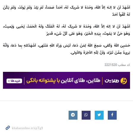
اَشْهَدُ اَنْ لا اِلـهَ اِلاَّ اللهُ، وَحْدَهُ لا شَریکَ لَهُ، اَحَداً صَمَداً، لَمْ یَلِدْ وَلَمْ یُولَدْ، وَلَمْ یَکُنْ
لَهُ کُفُواً اَحَدٌ
اَشْهَدُ اَنْ لا اِلهَ اِلاَّ اللهُ، وَحْدَهُ لا شَریکَ لَهُ، لَهُ الْمُلْکُ وَلَهُ الْحَمْدُ، یُحْیی وَیُمیتُ،
وَهُوَ حَیٌّ لا یَمُوتُ، بِیَدِهِ الْخَیْرُ، وَهُوَ عَلی کُلِّ شَیْء قَدیرٌ
حَسْبِیَ اللهُ وَکَفی، سَمِعَ اللهُ لِمَنْ دَعا، لَیْسَ وَرآءَ اللهِ مُنْتَهی، اَشْهَدُللهِ بِما دَعا، وَاَنَّهُ
بَریءٌ مِمَّنْ تَبَرَّءَ، وَاَنَّ لِلّهِ الاْخِرَةَ وَالاْولی.
کد مطلب
2221520