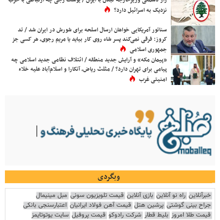
راز دشمنی وزیرخارجه لبنان با ایران / یوسف رجی چه ارتباطی با حزب
نزدیک به اسرائیل دارد؟
سناتور آمریکایی خواهان ارسال اسلحه برای شورش در ایران شد / تد
کروز: فرقی نمی‌کند پسر شاه روی کار بیاید یا مریم رجوی، هر کسی جز
جمهوری اسلامی
«پیمان مکه» و آرایش جدید منطقه / ائتلاف نظامی جدید اسلامی چه
پیامی برای تهران دارد؟ / مثلث ریاض، آنکارا و اسلام‌آباد علیه خلاء
امنیتی غرب
وبگردی
خبرآنلاین
راه نو آنلاین
بازی آنلاین
قیمت تلویزیون سونی
مبل مینیمال
جراح بینی گوشتی
پرشین هتل
قیمت آهن فولاد ایرانیان
اعتبارسنجی بانکی
قیمت طلا امروز
بلیط قطار
شرکت رادوکو
قیمت پروفیل
سایت یوتوتایمز