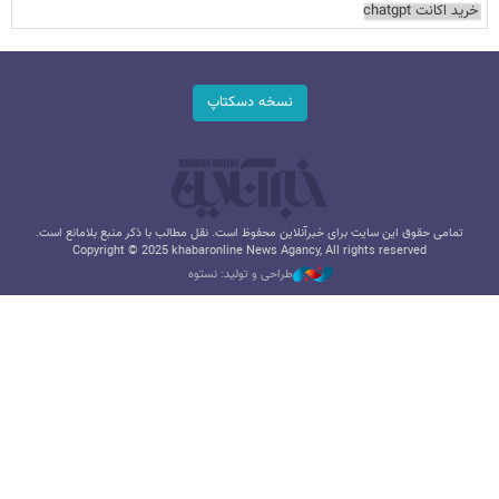
خرید اکانت chatgpt
نسخه دسکتاپ
تمامی حقوق این سایت برای خبرآنلاین محفوظ است. نقل مطالب با ذکر منبع بلامانع است.
Copyright © 2025 khabaronline News Agancy, All rights reserved
طراحی و تولید: نستوه