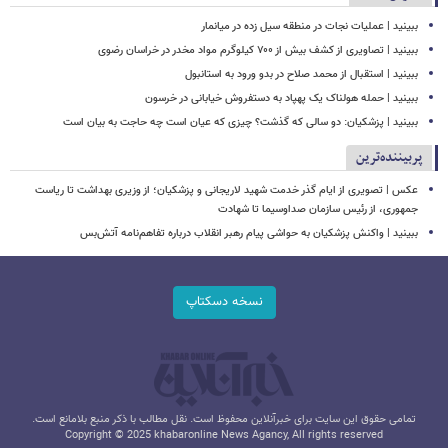
ببینید | عملیات نجات در منطقه سیل زده در میانمار
ببینید | تصاویری از کشف بیش از ۷۰۰ کیلوگرم مواد مخدر در خراسان رضوی
ببینید | استقبال از محمد صلاح در بدو ورود به استانبول
ببینید | حمله هولناک یک پهپاد به دستفروش خیابانی در خرسون
ببینید | پزشکیان: دو سالی که گذشت؟ چیزی که عیان است چه حاجت به بیان است
پربیننده‌ترین
عکس | تصویری از ایام گذر خدمت شهید لاریجانی و پزشکیان؛ از وزیری بهداشت تا ریاست
جمهوری، از رئیس سازمان صداوسیما تا شهادت
ببینید | واکنش پزشکیان به حواشی پیام رهبر انقلاب درباره تفاهم‌نامه آتش‌بس
نسخه دسکتاپ
تمامی حقوق این سایت برای خبرآنلاین محفوظ است. نقل مطالب با ذکر منبع بلامانع است.
Copyright © 2025 khabaronline News Agancy, All rights reserved