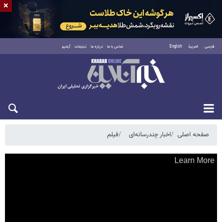
×
فارسی
العربية
English
تماس با ما
درباره ما
تبلیغات
آرشیو
پنجشنبه ۱۵ مرداد ۱۴۰۵
صفحه اصلی
اخبار چندرسانه‌ای
فیلم