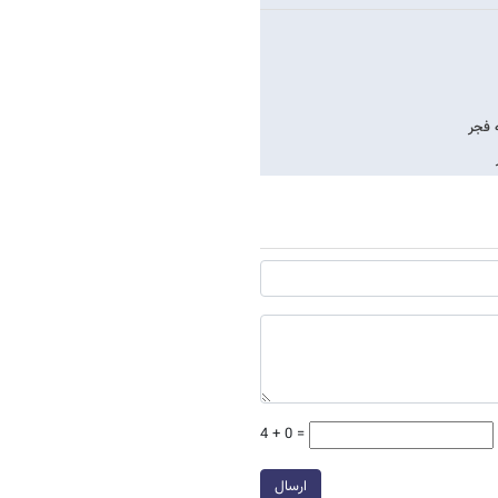
 فجر
4 + 0 =
ارسال