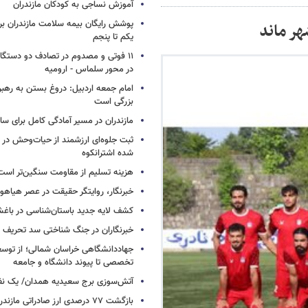
آموزش نساجی به کودکان مازندران
پوشش رایگان بیمه سلامت مازندران ب
هر ماند
یکم تا پنجم
۱۱ فوتی و مصدوم در تصادف دو دستگاه 
در محور سلماس - ارومیه
امام جمعه اردبیل: دروغ بستن به رهبر
بزرگی است
مازندران در مسیر آمادگی کامل برای س
ثبت جلوه‌ای ارزشمند از حیات‌وحش در
شده اشترانکوه
هزینه تسلیم از مقاومت سنگین‌تر است
خبرنگار، روایتگر حقیقت در عصر هیاهوی
کشف لایه جدید باستان‌شناسی در باغش
خبرنگاران در جنگ شناختی سد تحریف 
جهاددانشگاهی خراسان شمالی؛ از توس
تخصصی تا پیوند دانشگاه و جامعه
آتش‌سوزی برج سعیدیه همدان/ یک نف
بازگشت ۷۷ درصدی ارز صادراتی مازندران