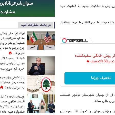
این پس با مالکیت جدید به فعالیت خود
ده بود، اما این انتقال با ورود استاندار
در بحث مشارکت کنید
ابوالفتح: حتی زمانی 
مذاکره نمی‌کنیم، در 
هستیم/ برجام برای ای
چون برجام به سود ایرا
خارج شد
 از روش خانگی سفیدکننده
شما نظر بدهید/ اگر خ
دان50%تخفیف🔥
سوالی از رئیس جمه
خبری فردا می‌پرسیدی
تخفیف ویژه!
راز دشمنی وزیرخارجه 
یوسف رجی چه ارتباط
به اسرائیل دارد؟
ن آن از بومیان شهرستان نوشهر هستند،
«پیمان مکه» و آرایش
ران باقی بماند.
ائتلاف نظامی جدید 
برای تهران دارد؟ / مث
 روزهای بهتری را تجربه کند. هواداران
اسلام‌آباد علیه خلاء