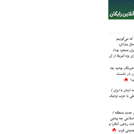
که می‌گوییم
حال مذاکره
ران معجزه بود/
ن بود آمریکا از آن
برنگار بودید چه
ور در نشست
د؟
لبنان با ایران /
ی با حزب نزدیک
 جدید منطقه /
اسلامی چه پیامی
لث ریاض، آنکارا و
 امنیتی غرب