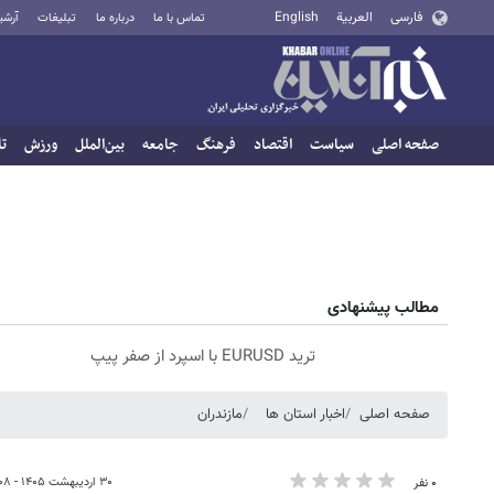
فارسی
العربية
English
تماس با ما
درباره ما
تبلیغات
آرشی
صفحه اصلی
سیاست
اقتصاد
فرهنگ
جامعه
بین‌الملل
ورزش
تا
مطالب پیشنهادی
ترید EURUSD با اسپرد از صفر پیپ
صفحه اصلی
اخبار استان ها
مازندران
۳۰ اردیبهشت ۱۴۰۵ - ۱۱:۰۸
۰ نفر