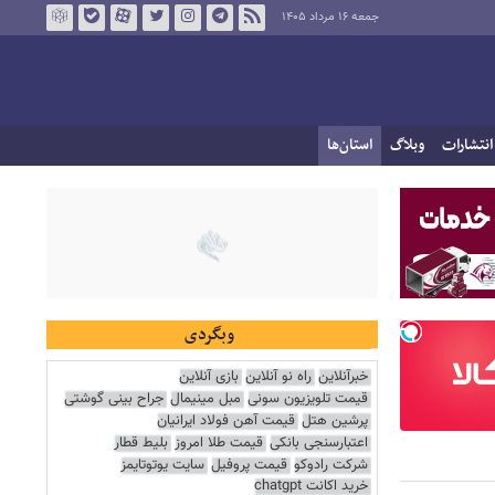
جمعه ۱۶ مرداد ۱۴۰۵
انتشارات
وبلاگ
استان‌ها
وبگردی
خبرآنلاین
راه نو آنلاین
بازی آنلاین
قیمت تلویزیون سونی
مبل مینیمال
جراح بینی گوشتی
پرشین هتل
قیمت آهن فولاد ایرانیان
اعتبارسنجی بانکی
قیمت طلا امروز
بلیط قطار
شرکت رادوکو
قیمت پروفیل
سایت یوتوتایمز
خرید اکانت chatgpt