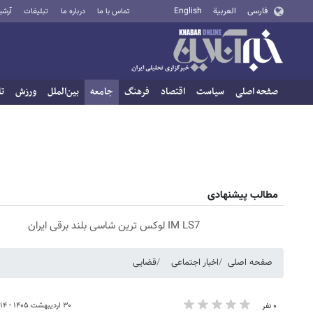
فارسی
العربية
English
تماس با ما
درباره ما
تبلیغات
آرشی
صفحه اصلی
سیاست
اقتصاد
فرهنگ
جامعه
بین‌الملل
ورزش
تا
مطالب پیشنهادی
IM LS7 لوکس ترین شاسی بلند برقی ایران
صفحه اصلی
اخبار اجتماعی
قضایی
۳۰ اردیبهشت ۱۴۰۵ - ۰۹:۱۴
۰ نفر