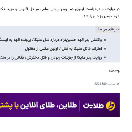
در نهایت، با درخواست اولیای دم، پس از طی تمامی مراحل قانونی و تایید ح
الهه حسین‌نژاد اجرا شد.
خبرهای مرتبط
واکنش پدر الهه حسین‌نژاد درباره قتل ملیکا/ پرونده الهه به ایستگ
اعتراف قاتل ملیکا به قتل / اولین عکس از مقتول
روایت پدر ملیکا از جزئیات ربودن و قتل دخترش/ «قاتل را در ملاع
۴۷۲۳۶
کد مطلب
2221580