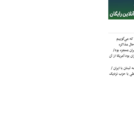
که می‌گوییم
حال مذاکره
ران معجزه بود/
ن بود آمریکا از آن
لبنان با ایران /
ی با حزب نزدیک