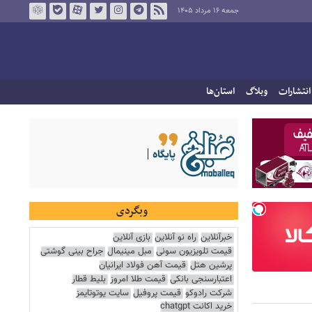
جمعه ۱۶ مرداد ۱۴۰۵
انتشارات
وبلاگ
استان‌ها
وبگردی
خبرآنلاین
راه نو آنلاین
بازی آنلاین
قیمت تلویزیون سونی
مبل مینیمال
جراح بینی گوشتی
پرشین هتل
قیمت آهن فولاد ایرانیان
اعتبارسنجی بانکی
قیمت طلا امروز
بلیط قطار
شرکت رادوکو
قیمت پروفیل
سایت یوتوتایمز
خرید اکانت chatgpt