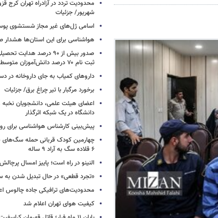
شهریور/ جزئیات
اسامی ژل‌های غیر مجاز شستشوی پو
هواشناسی برای این استان‌ها هشدار صا
صدور بیش از ۹۰ درصد هدایت 
ثبت نام ۷۰ درصد دانش‌آموزان متوسطه اول
داروهای کمیاب به جای داروخانه در دس
برخورد مرگبار با تیر چراغ برق/ جزئیات
اعضای هیئت علمی، دانشجویان نخبه و 
دانشگاه در یک شبکه‌ اثرگذار
پیش‌بینی کارشناس هواشناسی برای روزه
چهارمین کودک قربانی حمله سگ‌های 
۶ قلاده سگ به آراد ۹ ساله
النینو در راه است؛ پاییز امسال پرچال
«تجرد قطعی» در حال تبدیل شدن به 
محدودیت‌های ترافیکی جاده چالوس اع
کیفیت هوای تهران اعلام شد
پایان ۱۱ ماه فرار؛ قاتل قهرمان کراسفی