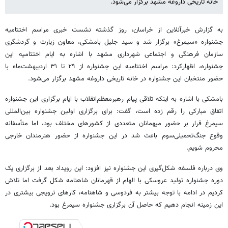
خانه تاریخی داروغه مشهد برگزار می‌شود.
به گزارش خبرآنلاین از خراسان، روز گذشته نشست خبری مراسم اختتامیه
جشنواره «سیمرغ» برگزار شد و سید جلیل بامشکی، معاون زیارت و گردشگری
سازمان فرهنگی و اجتماعی شهرداری مشهد با اشاره به ایام اختتامیه این
جشنواره، اظهارکرد: مراسم اختتامیه این جشنواره از ۲۹ تا ۳۱ اردیبهشت‌ماه با
حضور منتخبان این جشنواره در خانه تاریخی داروغه مشهد برگزار می‌شود.
بامشکی با اشاره به اینکه تلاقی پیام رهبرمعظم‌انقلاب با ایام برگزاری این جشنواره
اتفاق مبارکی را رقم زده است، گفت: برای برگزاری اولین جشنواره بین‌المللی
سیمرغ قرار بر حضور میهمانان متعددی از کشورهای مختلف بود، اما متأسفانه
وقوع جنگ‌تحمیلی‌سوم باعث شد در این جشنواره از حضور هنرمندان خارجی
محروم شویم.
وی درباره فلسفه شکل‌گیری این جشنواره نیز افزود: این رویداد بعد از برگزاری یک
دوره جشنواره تولید عروسکی با الهام از قهرمانان شاهنامه شکل گرفت اما تلاش
کردیم در ادامه با توجه بیشتر به فردوسی و شاهنامه، کارهای ترویجی بیشتری در
این زمینه انجام دهیم که حاصل آن برگزاری جشنواره سیمرغ بود.