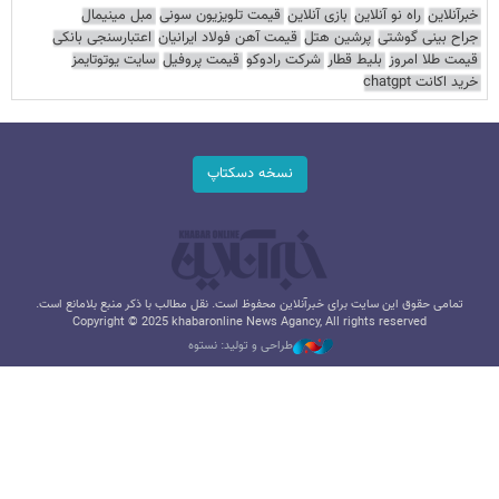
خبرآنلاین
راه نو آنلاین
بازی آنلاین
قیمت تلویزیون سونی
مبل مینیمال
جراح بینی گوشتی
پرشین هتل
قیمت آهن فولاد ایرانیان
اعتبارسنجی بانکی
قیمت طلا امروز
بلیط قطار
شرکت رادوکو
قیمت پروفیل
سایت یوتوتایمز
خرید اکانت chatgpt
نسخه دسکتاپ
تمامی حقوق این سایت برای خبرآنلاین محفوظ است. نقل مطالب با ذکر منبع بلامانع است.
Copyright © 2025 khabaronline News Agancy, All rights reserved
طراحی و تولید: نستوه