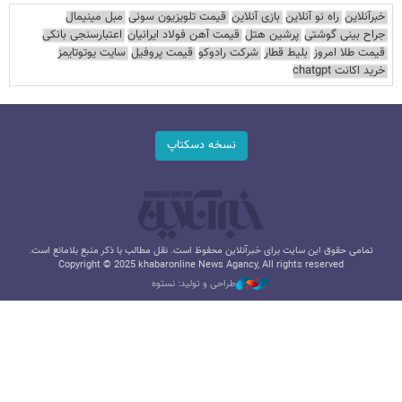
خبرآنلاین
راه نو آنلاین
بازی آنلاین
قیمت تلویزیون سونی
مبل مینیمال
جراح بینی گوشتی
پرشین هتل
قیمت آهن فولاد ایرانیان
اعتبارسنجی بانکی
قیمت طلا امروز
بلیط قطار
شرکت رادوکو
قیمت پروفیل
سایت یوتوتایمز
خرید اکانت chatgpt
نسخه دسکتاپ
تمامی حقوق این سایت برای خبرآنلاین محفوظ است. نقل مطالب با ذکر منبع بلامانع است.
Copyright © 2025 khabaronline News Agancy, All rights reserved
طراحی و تولید: نستوه