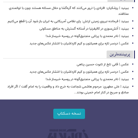
ببینید | پزشکیان: افرادی را ترور می‌کنند که گره‌گشا و حلال مسئله هستند چون با توانمندی
مخالفند
ببینید | فرمانده نیروی زمینی ارتش: پای نظامی آمریکایی به ایران باز شود آن را قطع می‌کنیم
ببینید | آتش‌سوزی در کالیفرنیا در آستانه گسترش به مناطق مسکونی
ببینید | نادر محمدی با پرتابی منجنیق‌گونه در روسیه خبرساز شد!
عکس | دردسر تازه برای همیلتون و کیم کارداشیان با انتشار عکس‌های جدید
پربیننده‌ترین
عکس | قابی تلخ از تابوت حسین پناهی
عکس | دردسر تازه برای همیلتون و کیم کارداشیان با انتشار عکس‌های جدید
ببینید | نادر محمدی با پرتابی منجنیق‌گونه در روسیه خبرساز شد!
بینید | علی مطهری: مرحوم هاشمی شجاعت به خرج داد و واقعیت را به امام گفت / اگر افراد
صادق و صریح در کنار امام خمینی بودند...
نسخه دسکتاپ