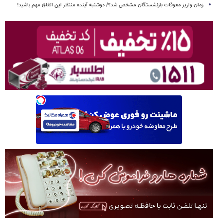
زمان واریز معوقات بازنشستگان مشخص شد؟/ دوشنبه آینده منتظر این اتفاق مهم باشید!