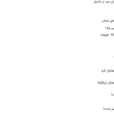
 مرد در اختیار
‌ای جذاب
ین ولز!
تبال کره
ی فوتبال اروگوئه
!
یم است!