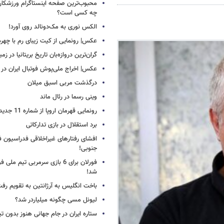
محبوب‌ترین صفحه اینستاگرام ورزشکاران
چه کسی است؟
الکس نوری به مک‌دونالد روی آورد!
عکس| رونمایی از کیت زیبای رم با چهره
گران‌ترین دروازه‌بان تاریخ بریتانیا در زم
عکس| اخراج ملی‌پوش فوتبال ایران در 12 دقیقه!
درگذشت مربی اسبق میلان
وینی رسما در رئال ماند
رونمایی قهرمان اروپا از شماره 11 جدید
برد استقلال در بازی تدارکاتی
افشای رفتارهای غیراخلاقی فدراسیون فو
جنوبی!
فورلان برای 6 بازی سرمربی تیم مل
شد!
باخت انگلیس به آرژانتین به تقویم رفت
لیونل مسی چگونه میلیاردر شد؟
ستاره ایران در جام جهانی هنوز بدون ت